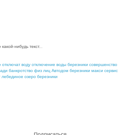
акой-нибудь текст...
е отключат воду
отключение воды березники
совершенство
вади
банкротство физ лиц
Автодом березники
макси сервис
т
лебединое озеро березники
Подписаться