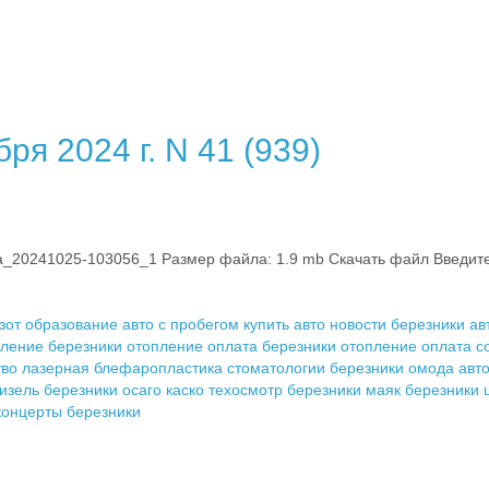
ря 2024 г. N 41 (939)
0241025-103056_1 Размер файла: 1.9 mb Скачать файл Введите к
зот образование
авто с пробегом купить
авто новости березники
ав
пление березники
отопление оплата березники
отопление оплата
с
тво
лазерная блефаропластика
стоматологии березники
омода авт
изель березники
осаго каско техосмотр березники
маяк березники
концерты березники