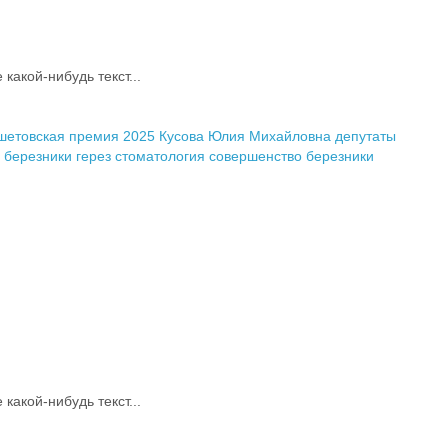
акой-нибудь текст...
шетовская премия 2025
Кусова Юлия Михайловна
депутаты
 березники
герез стоматология
совершенство березники
акой-нибудь текст...