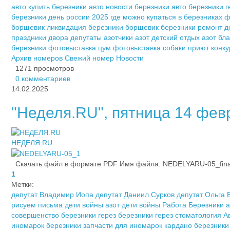
авто купить березники
авто новости березники
авто березники
г
березники
день россии 2025
где можно купаться в березниках
ф
борщевик ликвидация березники
борщевик березники
ремонт д
праздники двора депутаты азотчики
азот детский отдых
азот бл
березники
фотовыставка цум
фотовыставка собаки приют
конку
Архив номеров
Свежий номер
Новости
1271 просмотров
0 комментариев
14.02.2025
"Неделя.RU", пятница 14 февра
НЕДЕЛЯ.RU
Скачать файл в формате PDF Имя файла: NEDELYARU-05_fina_2
1
Метки:
депутат Владимир Иопа
депутат Даниил Сурков
депутат Ольга 
рисуем письма
дети войны азот
дети войны
Работа Березники
а
совершенство березники
герез березники
герез стоматология
А
иномарок березники
запчасти для иномарок
кардано березники