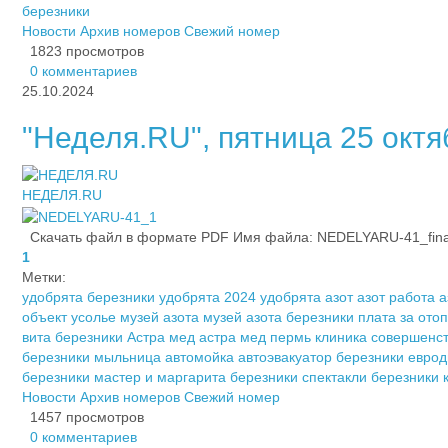
березники
Новости
Архив номеров
Свежий номер
1823 просмотров
0 комментариев
25.10.2024
"Неделя.RU", пятница 25 октяб
НЕДЕЛЯ.RU
Скачать файл в формате PDF Имя файла: NEDELYARU-41_fina_2
1
Метки:
удобрята березники
удобрята 2024
удобрята азот
азот работа
а
объект усолье
музей азота
музей азота березники
плата за ото
вита березники
Астра мед
астра мед пермь
клиника совершенс
березники
мыльница автомойка
автоэвакуатор березники
еврод
березники
мастер и маргарита березники
спектакли березники
Новости
Архив номеров
Свежий номер
1457 просмотров
0 комментариев