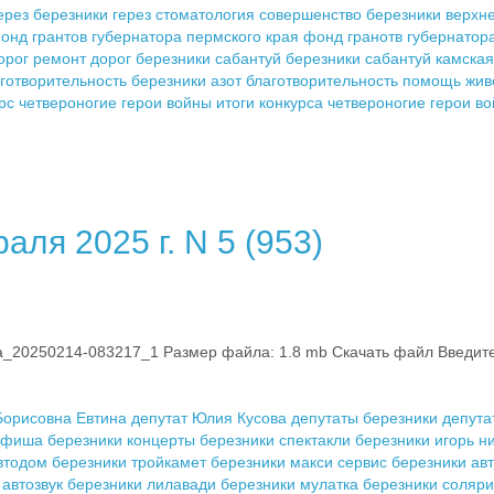
ерез березники
герез стоматология
совершенство березники
верхн
онд грантов губернатора пермского края
фонд гранотв губернатор
орог
ремонт дорог березники
сабантуй березники
сабантуй
камская
аготворительность березники
азот благотворительность
помощь жив
рс четвероногие герои войны
итоги конкурса четвероногие герои в
ля 2025 г. N 5 (953)
0250214-083217_1 Размер файла: 1.8 mb Скачать файл Введите к
Борисовна Евтина
депутат Юлия Кусова
депутаты березники
депута
фиша березники
концерты березники
спектакли березники
игорь н
втодом березники
тройкамет березники
макси сервис березники
ав
автозвук березники
лилавади березники
мулатка березники
соляри