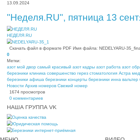
13.09.2024
"Неделя.RU", пятница 13 сентя
НЕДЕЛЯ.RU
Скачать файл в формате PDF Имя файла: NEDELYARU-35_fina_2
0
Метки:
азот мой двор самый красивый
азот кадры
азот работа
азот об
березники
клиника совершенство
герез стоматология
Астра мед
березники
афиша березники
концерты березники
инна вальтер
Новости
Архив номеров
Свежий номер
1674 просмотров
0 комментариев
НАША ГРУППА VK
МЕНЮ
ВИДЕО