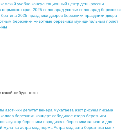
екамский учебно консультационный центр
день россии
а пермского края 2025
велопарад усолье
велопарад березники
 братина 2025
праздники дворов березники
праздники двора
отным березники
животные березники
муниципальный приют
ойны
акой-нибудь текст...
ты азотчики
депутат венера мухатаева
азот рисуем письма
иколаев березники концерт
лебединое озеро березники
тоэвакуатор березники
евродизель березники
запчасти для
й мулатка
астра мед пермь
Астра мед
вита березники
маяк