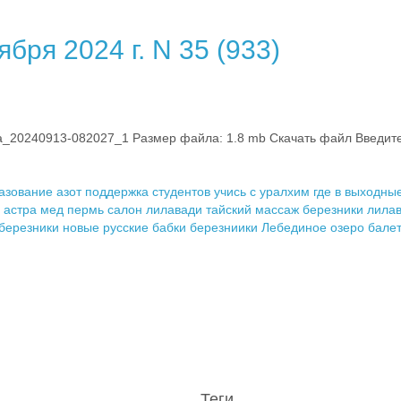
бря 2024 г. N 35 (933)
0240913-082027_1 Размер файла: 1.8 mb Скачать файл Введите к
разование
азот поддержка студентов
учись с уралхим
где в выходны
астра мед пермь
салон лилавади
тайский массаж березники лила
 березники
новые русские бабки березниики
Лебединое озеро бале
Теги