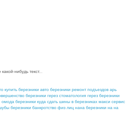
акой-нибудь текст...
то купить березники
авто березники
ремонт подъездов
арь
овершенство березники
герез стоматология
герез березники
о
омода березники
куда сдать шины в березниках
макси сервис
шубы березники
банкротство физ лиц
нана березники
на на