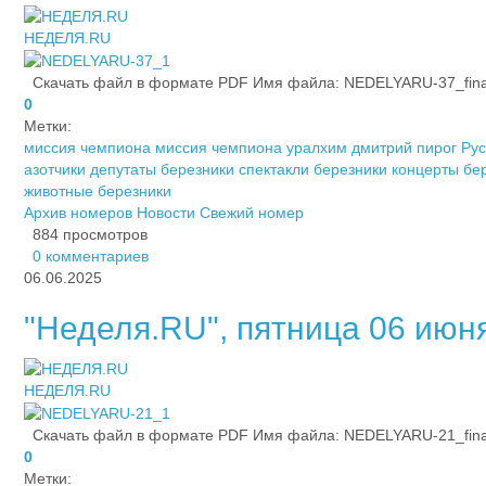
НЕДЕЛЯ.RU
Скачать файл в формате PDF Имя файла: NEDELYARU-37_fina_2
0
Метки:
миссия чемпиона
миссия чемпиона уралхим
дмитрий пирог
Рус
азотчики
депутаты березники
спектакли березники
концерты бе
животные березники
Архив номеров
Новости
Свежий номер
884 просмотров
0 комментариев
06.06.2025
"Неделя.RU", пятница 06 июня 
НЕДЕЛЯ.RU
Скачать файл в формате PDF Имя файла: NEDELYARU-21_fina_2
0
Метки: