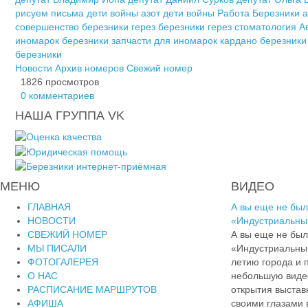
рисуем письма
дети войны азот
дети войны
Работа Березники
а
совершенство березники
герез березники
герез стоматология
А
иномарок березники
запчасти для иномарок
кардано березники
березники
Новости
Архив номеров
Свежий номер
1826 просмотров
0 комментариев
НАША ГРУППА VK
МЕНЮ
ВИДЕО
ГЛАВНАЯ
А вы еще не был
НОВОСТИ
«Индустриальны
СВЕЖИЙ НОМЕР
А вы еще не был
МЫ ПИСАЛИ
«Индустриальны
ФОТОГАЛЕРЕЯ
летию города и
О НАС
небольшую видео
РАСПИСАНИЕ МАРШРУТОВ
открытия выставк
АФИША
своими глазами в