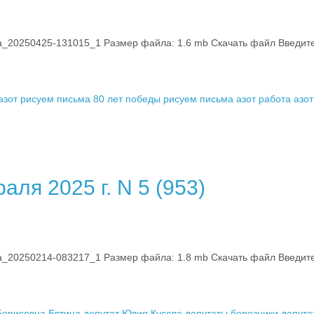
0250425-131015_1 Размер файла: 1.6 mb Скачать файл Введите к
азот
рисуем письма 80 лет победы
рисуем письма
азот работа
азо
ля 2025 г. N 5 (953)
0250214-083217_1 Размер файла: 1.8 mb Скачать файл Введите к
Борисовна Евтина
депутат Юлия Кусова
депутаты березники
депута