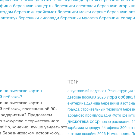
фиша березники
концерты березники
спектакли березники
игорь н
втодом березники
тройкамет березники
макси сервис березники
ав
автозвук березники
лилавади березники
мулатка березники
соляри
Теги
и на выставке картин
августовский педсовет
Реконструкция
й пейзаж»?
лора собака 
детские пособия 2026
и на выставке картин
екатерина дьякова березники
азот зна
й пейзаж», посвященной 90-
гражда
строительный техникум берез
 предприятия? Предлагаем
абрамово промплощадка
Фото
где ку
 экскурсию с торжественного
дискотека ссср
новое распиание 4
и!Но, конечно, лучше увидеть это
карбамид
маршрут 44
афиша 300 лет 
 Березниковском историко-ху...
детские пособия 2026
Номер
пермь
П