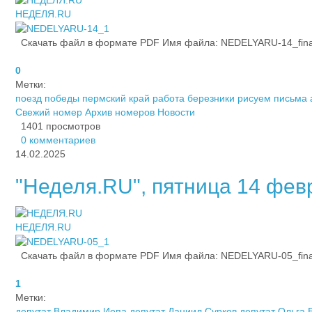
НЕДЕЛЯ.RU
Скачать файл в формате PDF Имя файла: NEDELYARU-14_fina_2
0
Метки:
поезд победы пермский край
работа березники
рисуем письма 
Свежий номер
Архив номеров
Новости
1401 просмотров
0 комментариев
14.02.2025
"Неделя.RU", пятница 14 февра
НЕДЕЛЯ.RU
Скачать файл в формате PDF Имя файла: NEDELYARU-05_fina_2
1
Метки:
депутат Владимир Иопа
депутат Даниил Сурков
депутат Ольга 