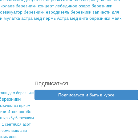
иколаев березники концерт
лебединое озеро березники
тоэвакуатор березники
евродизель березники
запчасти для
й мулатка
астра мед пермь
Астра мед
вита березники
маяк
Подписаться
танц дем березники
Подписаться и быть в курсе
березники
к качества
прием
ники
Итоги
автобкс
пить рыбу березники
4
1 сентября
азот
пермь
выплаты
ермь
день