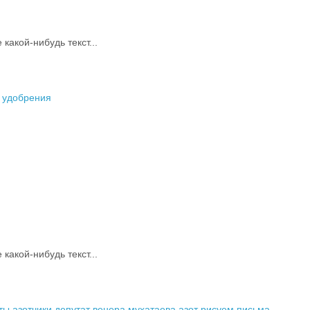
акой-нибудь текст...
т удобрения
акой-нибудь текст...
ты азотчики
депутат венера мухатаева
азот рисуем письма