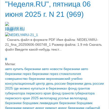
"Неделя.RU", пятница 06
июня 2025 г. N 21 (969)
НЕДЕЛЯ.RU
Скачать файл в формате PDF Имя файла: NEDELYARU-
21_fina_20250606-060748_1 Размер файла: 1.9 mb Скачать
файл Введите какой-нибудь текст...
0
Метки:
авто купить березники
авто новости березники
авто
березники
герез березники
герез стоматология
совершенство березники
верхнекамский учебно
консультационный центр
день россии березники
день россии
2025
где можно купаться в березниках
фонд грантов
губернатора пермского края
фонд гранотв губернатора
пермского края 2025
велопарад усолье
велопарад
березники
борщевик ликвидация березники
борщевик
березники
ремонт дорог
ремонт дорог березники
сабантуй