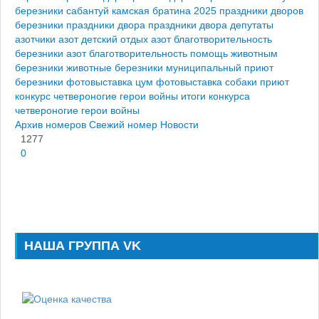
березники
сабантуй
камская братина 2025
праздники дворов
березники
праздники двора
праздники двора депутаты
азотчики
азот детский отдых
азот благотворительность
березники
азот благотворительность
помощь животным
березники
животные березники
муниципальный приют
березники
фотовыставка цум
фотовыставка собаки приют
конкурс четвероногие герои войны
итоги конкурса
четвероногие герои войны
Архив номеров
Свежий номер
Новости
1277
0
НАША ГРУППА VK