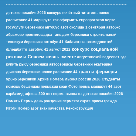
детские пособия 2026
конкурс почётный читатель
новое
расписание 41 маршрута
как оформить европротокол черзе
госуслуги березники
автобус азот околица
1 сентября
автобкс
абрамово промплощадка
танц дем березники
строительный
техникум березники
автобус 41
библиотека возмодностей
конкурс социальной
флешбаттл
автобус 41 август 2022
рекламы Спасем жизнь вместе
августовский педсовет
где
купить рыбу березники
автосервисы березники
екатерина
гранты фермеры
дьякова березники
новое распиание 44
урбир березники
Архив
Номера
лыжня россии 2026
Студенты
помощь бещенцам пермский край
Фото
пермь
маршрут 44
азот
карбамид
афиша 300 лет пермь
выплаты детские пособия 2026
Память
Пермь
день рождения пермског окрая
прием гражда
Итоги
Номер
азот знак качества
Реконструкция