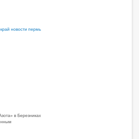
 край
новости пермь
Азота» в Березниках
менным