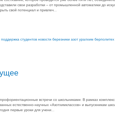
редставили свои разработки – от промышленной автоматики до иску
рыть свой потенциал и привлеч...
т поддержка студентов
новости березники
азот уралхим
берполитех
дущее
рофориентационные встречи со школьниками. В рамках комплекс
ванных естественно-научных «Азотхимклассов» и выпускникам шко
одня первые уроки для учени...