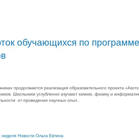
оток обучающихся по программ
ов
никах продолжается реализация образовательного проекта «Азотх
ников. Школьники углубленно изучают химию, физику и информатик
ности: от проведения научных опыт...
ы
неделя
Новости
Ольга Евтина