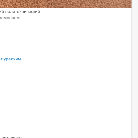
ий политехнический
временном
от уралхим
 пятьдесят