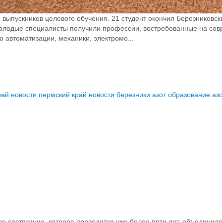
выпускников целевого обучения. 21 студент окончил Березниковск
олодые специалисты получили профессии, востребованные на со
 автоматизации, механики, электромо...
рай
новости пермский край
новости березники
азот образование
аз
е состязание, которое проводится уже более пяти лет, объединило