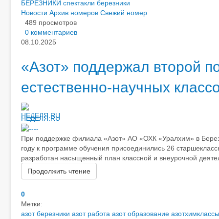
БЕРЕЗНИКИ
спектакли березники
Новости
Архив номеров
Свежий номер
489 просмотров
0 комментариев
08.10.2025
«Азот» поддержал второй п
естественно-научных класс
НЕДЕЛЯ.RU
При поддержке филиала «Азот» АО «ОХК «Уралхим» в Берез
году к программе обучения присоединились 26 старшекласс
разработан насыщенный план классной и внеурочной деятель
Продолжить чтение
0
Метки:
азот березники
азот работа
азот образование
азотхимкласс