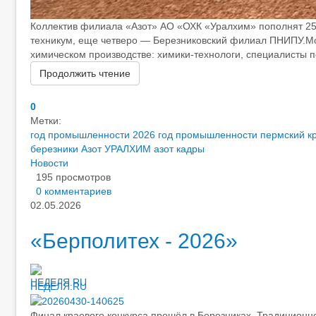
Коллектив филиала «Азот» АО «ОХК «Уралхим» пополнят 25 
техникум, еще четверо — Березниковский филиал ПНИПУ.М
химическом производстве: химики-технологи, специалисты по
Продолжить чтение
0
Метки:
год промышленности 2026
год промышленности пермский к
березники
Азот УРАЛХИМ
азот кадры
Новости
195 просмотров
0 комментариев
02.05.2026
«Берполитех - 2026»
НЕДЕЛЯ.RU
Финал краевого конкурса прошёл в Березниках. Традиционно