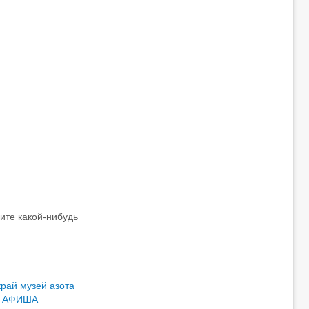
те какой-нибудь
край
музей азота
АФИША