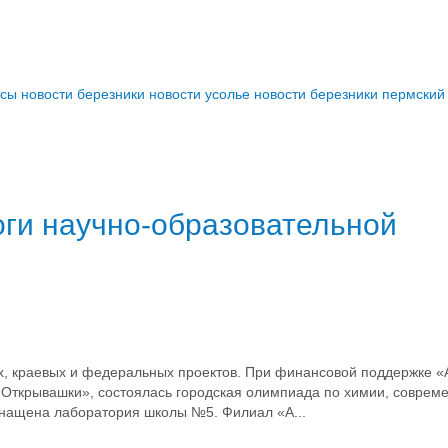
ссы
новости березники
новости усолье
новости березники пермский
оги научно-образовательной
х, краевых и федеральных проектов. При финансовой поддержке «
«Открывашки», состоялась городская олимпиада по химии, совре
нащена лаборатория школы №5. Филиал «А...