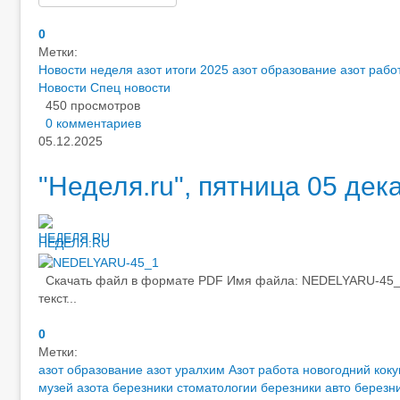
0
Метки:
Новости
неделя
азот итоги 2025
азот образование
азот рабо
Новости
Спец новости
450 просмотров
0 комментариев
05.12.2025
"Неделя.ru", пятница 05 дека
НЕДЕЛЯ.RU
Скачать файл в формате PDF Имя файла: NEDELYARU-45_fi
текст...
0
Метки:
азот образование
азот уралхим
Азот работа
новогодний коку
музей азота березники
стоматологии березники
авто березн