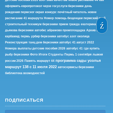
оформить европротокол черзе госуслуги березники
день
рождения пермског окрая
конкурс почётный читатель
новое
расписание 41 маршрута
Номер
помощь бещенцам пермский край
строительный техникум березники
прием гражда
екатерина
дьякова березники
автобкс абрамово промплощадка
Архив
азот
карбамид
пермь
урбир березники
автобус азот околица
Реконструкция
танц дем березники
автобус 41 август 2022
Номера
выплаты детские пособия 2026
автобус 41
где купить
рыбу березники
Фото
Итоги
Студенты
Пермь
1 сентября
лыжня
программа сады усолья
россии 2026
Память
маршрут 44
маршрут 138 с 11 июля 2022
автосервисы березники
библиотека возмодностей
ПОДПИСАТЬСЯ