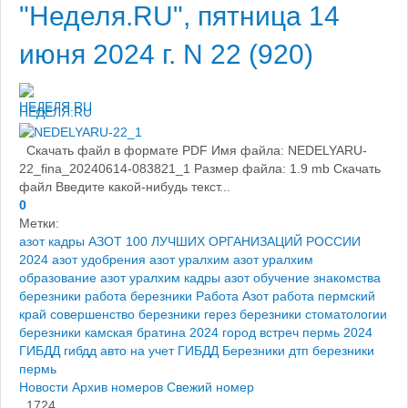
"Неделя.RU", пятница 14
июня 2024 г. N 22 (920)
НЕДЕЛЯ.RU
Скачать файл в формате PDF Имя файла: NEDELYARU-
22_fina_20240614-083821_1 Размер файла: 1.9 mb Скачать
файл Введите какой-нибудь текст...
0
Метки:
азот кадры
АЗОТ 100 ЛУЧШИХ ОРГАНИЗАЦИЙ РОССИИ
2024
азот удобрения
азот уралхим
азот уралхим
образование
азот уралхим кадры
азот обучение
знакомства
березники
работа березники
Работа Азот
работа пермский
край
совершенство березники
герез березники
стоматологии
березники
камская братина 2024
город встреч пермь 2024
ГИБДД
гибдд авто на учет
ГИБДД Березники
дтп березники
пермь
Новости
Архив номеров
Свежий номер
1724