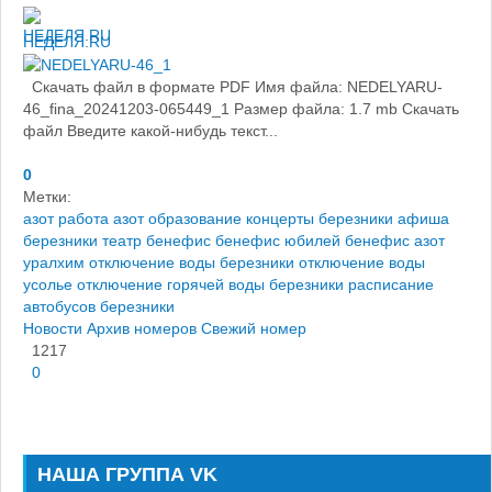
НЕДЕЛЯ.RU
Скачать файл в формате PDF Имя файла: NEDELYARU-
46_fina_20241203-065449_1 Размер файла: 1.7 mb Скачать
файл Введите какой-нибудь текст...
0
Метки:
азот работа
азот образование
концерты березники
афиша
березники
театр бенефис
бенефис юбилей
бенефис
азот
уралхим
отключение воды березники
отключение воды
усолье
отключение горячей воды березники
расписание
автобусов березники
Новости
Архив номеров
Свежий номер
1217
0
НАША ГРУППА VK