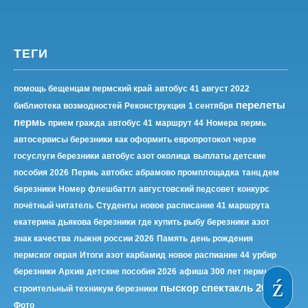
ТЕГИ
помощь бещенцам пермский край
автобус 41 август 2022
перелеты
библиотека возмодностей
Реконструкция
1 сентября
пермь
прием гражда
автобус 41
маршрут 44
Номера
пермь
автосервисы березники
как оформить европротокол черзе
госуслуги березники
автобус азот околица
выплаты детские
пособия 2026
Пермь
автобкс абрамово промплощадка
танц дем
березники
Номер
флешбаттл
августовский педсовет
конкурс
почётный читатель
Студенты
новое расписание 41 маршрута
екатерина дьякова березники
где купить рыбу березники
азот
знак качества
лыжня россии 2026
Память
день рождения
пермског окрая
Итоги
азот карбамид
новое распиание 44
урбир
березники
Архив
детские пособия 2026
афиша 300 лет пермь
пыскор спектакль 2023
строительный техникум березники
Фото