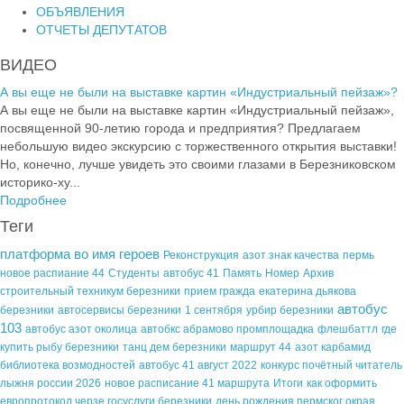
ОБЪЯВЛЕНИЯ
ОТЧЕТЫ ДЕПУТАТОВ
ВИДЕО
А вы еще не были на выставке картин «Индустриальный пейзаж»?
А вы еще не были на выставке картин «Индустриальный пейзаж»,
посвященной 90-летию города и предприятия? Предлагаем
небольшую видео экскурсию с торжественного открытия выставки!
Но, конечно, лучше увидеть это своими глазами в Березниковском
историко-ху...
Подробнее
Теги
платформа во имя героев
Реконструкция
азот знак качества
пермь
новое распиание 44
Студенты
автобус 41
Память
Номер
Архив
строительный техникум березники
прием гражда
екатерина дьякова
автобус
березники
автосервисы березники
1 сентября
урбир березники
103
автобус азот околица
автобкс абрамово промплощадка
флешбаттл
где
купить рыбу березники
танц дем березники
маршрут 44
азот карбамид
библиотека возмодностей
автобус 41 август 2022
конкурс почётный читатель
лыжня россии 2026
новое расписание 41 маршрута
Итоги
как оформить
европротокол черзе госуслуги березники
день рождения пермског окрая