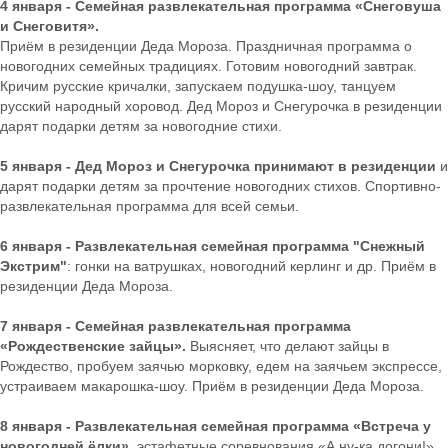
4 января - Семейная развлекательная программа «Снеговуша
и Снеговитя».
Приём в резиденции Деда Мороза. Праздничная программа о
новогодних семейных традициях. Готовим новогодний завтрак.
Кричим русские кричалки, запускаем подушка-шоу, танцуем
русский народный хоровод. Дед Мороз и Снегурочка в резиденции
дарят подарки детям за новогодние стихи.
5 января - Дед Мороз и Снегурочка принимают в резиденции
и
дарят подарки детям за прочтение новогодних стихов. Спортивно-
развлекательная программа для всей семьи.
6 января - Развлекательная семейная программа "Снежный
Экстрим"
: гонки на ватрушках, новогодний керлинг и др. Приём в
резиденции Деда Мороза.
7 января - Семейная развлекательная программа
«Рождественские зайцы».
Выясняет, что делают зайцы в
Рождество, пробуем заячью морковку, едем на заячьем экспрессе,
устраиваем макарошка-шоу. Приём в резиденции Деда Мороза.
8 января - Развлекательная семейная программа «Встреча у
новогодней ёлки»
, эстафетные соревнования «А ну-ка догони!»,