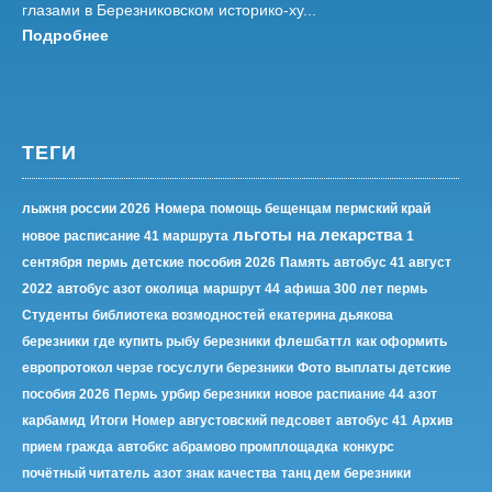
глазами в Березниковском историко-ху...
Подробнее
ТЕГИ
лыжня россии 2026
Номера
помощь бещенцам пермский край
льготы на лекарства
новое расписание 41 маршрута
1
сентября
пермь
детские пособия 2026
Память
автобус 41 август
2022
автобус азот околица
маршрут 44
афиша 300 лет пермь
Студенты
библиотека возмодностей
екатерина дьякова
березники
где купить рыбу березники
флешбаттл
как оформить
европротокол черзе госуслуги березники
Фото
выплаты детские
пособия 2026
Пермь
урбир березники
новое распиание 44
азот
карбамид
Итоги
Номер
августовский педсовет
автобус 41
Архив
прием гражда
автобкс абрамово промплощадка
конкурс
почётный читатель
азот знак качества
танц дем березники