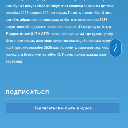
автобус 41 август 2022
автобус азот околица
выплаты детские
пособия 2026
афиша 300 лет пермь
Память
1 сентября
Итоги
автобкс абрамово промплощадка
Фото
лыжня россии 2026
Егор
августовский педсовет
новое расписание 41 маршрута
Разумовский ПНИПУ
новое распиание 44
где купить рыбу
березники
пермь
азот знак качества
помощь бещенцам пермский
край
детские пособия 2026
как оформить европротокол черзе
госуслуги березники
автобус 41
Пермь
прием гражда
азот
карбамид
ПОДПИСАТЬСЯ
Подписаться и быть в курсе