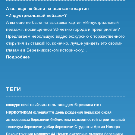
А вы еще не были на выставке картин
«Индустриальный пейзаж»?
А вы еще не были на выставке картин «Индустриальный
пейзаж», посвященной 90-летию города и предприятия?
Предлагаем небольшую видео экскурсию с торжественного
открытия выставки!Но, конечно, лучше увидеть это своими
глазами в Березниковском историко-ху...
Подробнее
ТЕГИ
нет
конкурс почётный читатель
танц дем березники
наркотикам
флешбаттл
день рождения пермског окрая
автосервисы березники
библиотека возмодностей
строительный
техникум березники
урбир березники
Студенты
Архив
Номера
Реконструкция
маршрут 44
Номер
екатерина дьякова березники