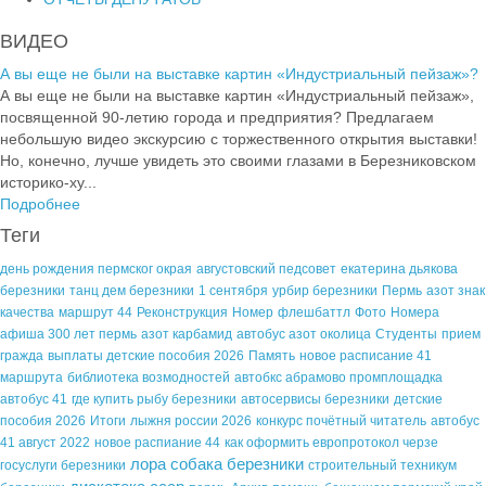
ВИДЕО
А вы еще не были на выставке картин «Индустриальный пейзаж»?
А вы еще не были на выставке картин «Индустриальный пейзаж»,
посвященной 90-летию города и предприятия? Предлагаем
небольшую видео экскурсию с торжественного открытия выставки!
Но, конечно, лучше увидеть это своими глазами в Березниковском
историко-ху...
Подробнее
Теги
день рождения пермског окрая
августовский педсовет
екатерина дьякова
березники
танц дем березники
1 сентября
урбир березники
Пермь
азот знак
качества
маршрут 44
Реконструкция
Номер
флешбаттл
Фото
Номера
афиша 300 лет пермь
азот карбамид
автобус азот околица
Студенты
прием
гражда
выплаты детские пособия 2026
Память
новое расписание 41
маршрута
библиотека возмодностей
автобкс абрамово промплощадка
автобус 41
где купить рыбу березники
автосервисы березники
детские
пособия 2026
Итоги
лыжня россии 2026
конкурс почётный читатель
автобус
41 август 2022
новое распиание 44
как оформить европротокол черзе
лора собака березники
госуслуги березники
строительный техникум