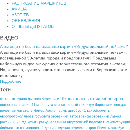
РАСПИСАНИЕ МАРШРУТОВ
АФИША
АЗОТ ТВ
ОБЪЯВЛЕНИЯ
ОТЧЕТЫ ДЕПУТАТОВ
ВИДЕО
А вы еще не были на выставке картин «Индустриальный пейзаж»?
А вы еще не были на выставке картин «Индустриальный пейзаж»,
посвященной 90-летию города и предприятия? Предлагаем
небольшую видео экскурсию с торжественного открытия выставки!
Но, конечно, лучше увидеть это своими глазами в Березниковском
историко-ху...
Подробнее
Теги
Школа зеленых видеоблогеров
Фото
екатерина дьякова березники
новое расписание 41 маршрута
строительный техникум березники
конкурс
почётный читатель
Номер
Архив
пермь
автобус 41
как оформить
европротокол черзе госуслуги березники
автосервисы березники
лыжня
россии 2026
где купить рыбу березники
августовский педсовет
Реконструкция
библиотека возмодностей
день рождения пермског окрая
Память
автобус