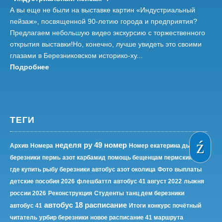
А вы еще не были на выставке картин «Индустриальный
пейзаж», посвященной 90-летию города и предприятия?
Предлагаем небольшую видео экскурсию с торжественного
открытия выставки!Но, конечно, лучше увидеть это своими
глазами в Березниковском историко-ху...
Подробнее
ТЕГИ
неделя ру 49 номер
Архив
Номера
Номер
екатерина дьякова
березники
пермь
азот карбамид
помощь бещенцам пермский край
где купить рыбу березники
автобус азот околица
Фото
выплаты
детские пособия 2026
флешбаттл
автобус 41 август 2022
лыжня
россии 2026
Реконструкция
Студенты
танц дем березники
автобус 18 расписание
автобус 41
Итоги
конкурс почётный
читатель
урбир березники
новое расписание 41 маршрута