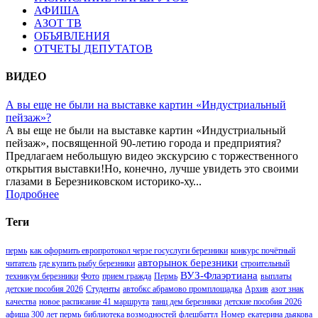
АФИША
АЗОТ ТВ
ОБЪЯВЛЕНИЯ
ОТЧЕТЫ ДЕПУТАТОВ
ВИДЕО
А вы еще не были на выставке картин «Индустриальный
пейзаж»?
А вы еще не были на выставке картин «Индустриальный
пейзаж», посвященной 90-летию города и предприятия?
Предлагаем небольшую видео экскурсию с торжественного
открытия выставки!Но, конечно, лучше увидеть это своими
глазами в Березниковском историко-ху...
Подробнее
Теги
пермь
как оформить европротокол черзе госуслуги березники
конкурс почётный
авторынок березники
читатель
где купить рыбу березники
строительный
ВУЗ-Флаэртиана
техникум березники
Фото
прием гражда
Пермь
выплаты
детские пособия 2026
Студенты
автобкс абрамово промплощадка
Архив
азот знак
качества
новое расписание 41 маршрута
танц дем березники
детские пособия 2026
афиша 300 лет пермь
библиотека возмодностей
флешбаттл
Номер
екатерина дьякова