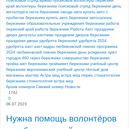
поисковый отряд ирины бухановой
волонтеры пермский
край
волонтеры березники
поисковый отряд березники
день
металлурга
verra березники
омода авто
купить авто с
пробегом березники
купить авто березники
автосалоны
березники
образовательные учреждения березники
работа
пермский край
работа березники
Работа Азот
праздники
двора депутаты азотчики
праздники дворов березники
праздники двора
удобрята березники
удобрята 2024
удобрята азот
азот кадры
любимовский пикник программа
2024
любимовский пикник березники
день рождения орёл
городок 460
герез березники
совершенство березники
тройка мет березники
тройкамет березники
учебный центр
березники
верхнекамский учебный центр
тёплый дом
магазины мастер
Астра мед
астра мед пермь
стоматологии
березники
стоматология астра мед
Архив номеров
Свежий номер
Новости
1742
0
06.07.2023
Нужна помощь волонтёров