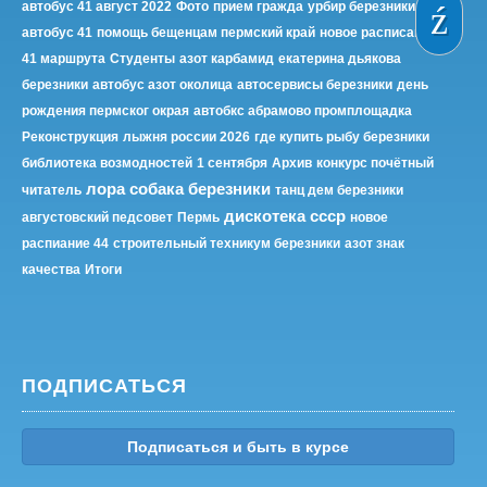
автобус 41 август 2022
Фото
прием гражда
урбир березники
автобус 41
помощь бещенцам пермский край
новое расписание
41 маршрута
Студенты
азот карбамид
екатерина дьякова
березники
автобус азот околица
автосервисы березники
день
рождения пермског окрая
автобкс абрамово промплощадка
Реконструкция
лыжня россии 2026
где купить рыбу березники
библиотека возмодностей
1 сентября
Архив
конкурс почётный
лора собака березники
читатель
танц дем березники
дискотека ссср
августовский педсовет
Пермь
новое
распиание 44
строительный техникум березники
азот знак
качества
Итоги
ПОДПИСАТЬСЯ
Подписаться и быть в курсе