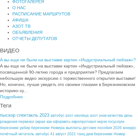
ФОТОГАЛЕРЕЯ
О НАС
РАСПИСАНИЕ МАРШРУТОВ
АФИША
АЗОТ ТВ
ОБЪЯВЛЕНИЯ
ОТЧЕТЫ ДЕПУТАТОВ
ВИДЕО
А вы еще не были на выставке картин «Индустриальный пейзаж»?
А вы еще не были на выставке картин «Индустриальный пейзаж»,
посвященной 90-летию города и предприятия? Предлагаем
небольшую видео экскурсию с торжественного открытия выставки!
Но, конечно, лучше увидеть это своими глазами в Березниковском
историко-ху...
Подробнее
Теги
пыскор спектакль 2023
автобус азот околица
азот знак качества
день
рождения пермског окрая
как оформить европротокол черзе госуслуги
березники
урбир березники
Номера
выплаты детские пособия 2026
конкурс
почётный читатель
автобус 41 август 2022
танц дем березники
Номер