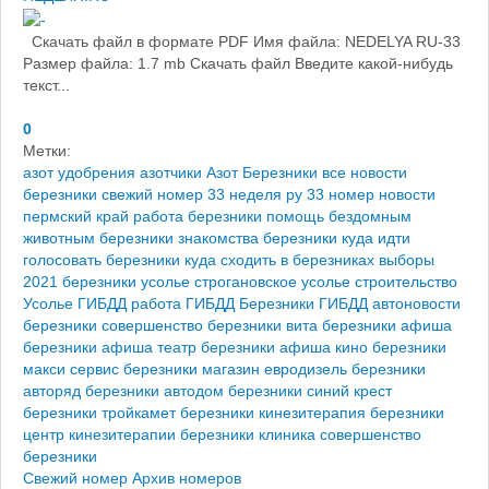
Скачать файл в формате PDF Имя файла: NEDELYA RU-33
Размер файла: 1.7 mb Скачать файл Введите какой-нибудь
текст...
0
Метки:
азот удобрения
азотчики
Азот Березники
все новости
березники
свежий номер 33
неделя ру 33 номер
новости
пермский край
работа березники
помощь бездомным
животным березники
знакомства березники
куда идти
голосовать березники
куда сходить в березниках
выборы
2021 березники
усолье строгановское
усолье строительство
Усолье
ГИБДД работа
ГИБДД Березники
ГИБДД
автоновости
березники
совершенство березники
вита березники
афиша
березники
афиша театр березники
афиша кино березники
макси сервис березники
магазин евродизель березники
авторяд березники
автодом березники
синий крест
березники
тройкамет березники
кинезитерапия березники
центр кинезитерапии березники
клиника совершенство
березники
Свежий номер
Архив номеров