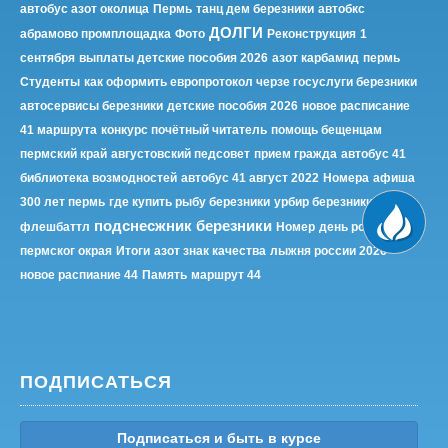
автобус азот околица
Пермь
танц дем березники
автобкс
ДОЛГИ
абрамово промплощадка
Фото
Реконструкция
1
сентября
выплаты детские пособия 2026
азот карбамид
пермь
Студенты
как оформить европротокол черзе госуслуги березники
автосервисы березники
детские пособия 2026
новое расписание
41 маршрута
конкурс почётный читатель
помощь бещенцам
пермский край
августовский педсовет
прием гражда
автобус 41
библиотека возмодностей
автобус 41 август 2022
Номера
афиша
300 лет пермь
где купить рыбу березники
урбир березники
Архив
подснесжник березники
флешбаттл
Номер
день рождения
пермског окрая
Итоги
азот знак качества
лыжня россии 2026
новое распиание 44
Память
маршрут 44
ПОДПИСАТЬСЯ
Подписаться и быть в курсе