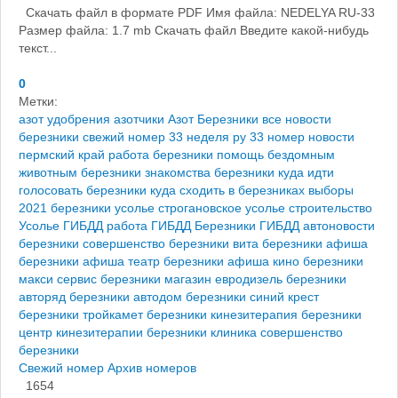
Скачать файл в формате PDF Имя файла: NEDELYA RU-33
Размер файла: 1.7 mb Скачать файл Введите какой-нибудь
текст...
0
Метки:
азот удобрения
азотчики
Азот Березники
все новости
березники
свежий номер 33
неделя ру 33 номер
новости
пермский край
работа березники
помощь бездомным
животным березники
знакомства березники
куда идти
голосовать березники
куда сходить в березниках
выборы
2021 березники
усолье строгановское
усолье строительство
Усолье
ГИБДД работа
ГИБДД Березники
ГИБДД
автоновости
березники
совершенство березники
вита березники
афиша
березники
афиша театр березники
афиша кино березники
макси сервис березники
магазин евродизель березники
авторяд березники
автодом березники
синий крест
березники
тройкамет березники
кинезитерапия березники
центр кинезитерапии березники
клиника совершенство
березники
Свежий номер
Архив номеров
1654