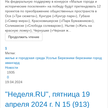
На федеральную поддержку в конкурсе «Малые города и
исторические поселения» на победу будут претендовать 12
проектов по преображению общественных пространств в
Осе («Три сюжета»), Кунгуре («Кунгур парк»), Губахе
(«Сквер мира»), Красновишерске («Парк Бумажников»),
Соликамске («Слобода солеваров»), Нытве («Жить на
красную ложку»), Чернушке («Черная ж...
Продолжить чтение
1
Метки:
жилье и городская среда
Усолье
Березники
березники город
авангард
Новости
1935
0
19.04.2024
"Неделя.RU", пятница 19
апреля 2024 г. N 15 (913)