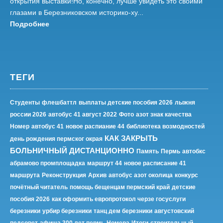
открытия выставки!Но, конечно, лучше увидеть это своими
глазами в Березниковском историко-ху...
Подробнее
ТЕГИ
Студенты
флешбаттл
выплаты детские пособия 2026
лыжня
россии 2026
автобус 41 август 2022
Фото
азот знак качества
Номер
автобус 41
новое распиание 44
библиотека возмодностей
КАК ЗАКРЫТЬ
день рождения пермског окрая
БОЛЬНИЧНЫЙ ДИСТАНЦИОННО
Память
Пермь
автобкс
абрамово промплощадка
маршрут 44
новое расписание 41
маршрута
Реконструкция
Архив
автобус азот околица
конкурс
почётный читатель
помощь бещенцам пермский край
детские
пособия 2026
как оформить европротокол черзе госуслуги
березники
урбир березники
танц дем березники
августовский