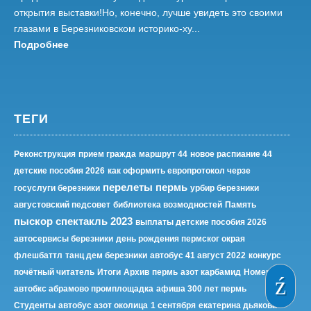
открытия выставки!Но, конечно, лучше увидеть это своими
глазами в Березниковском историко-ху...
Подробнее
ТЕГИ
Реконструкция
прием гражда
маршрут 44
новое распиание 44
детские пособия 2026
как оформить европротокол черзе
перелеты пермь
госуслуги березники
урбир березники
августовский педсовет
библиотека возмодностей
Память
пыскор спектакль 2023
выплаты детские пособия 2026
автосервисы березники
день рождения пермског окрая
флешбаттл
танц дем березники
автобус 41 август 2022
конкурс
почётный читатель
Итоги
Архив
пермь
азот карбамид
Номер
автобкс абрамово промплощадка
афиша 300 лет пермь
Студенты
автобус азот околица
1 сентября
екатерина дьякова