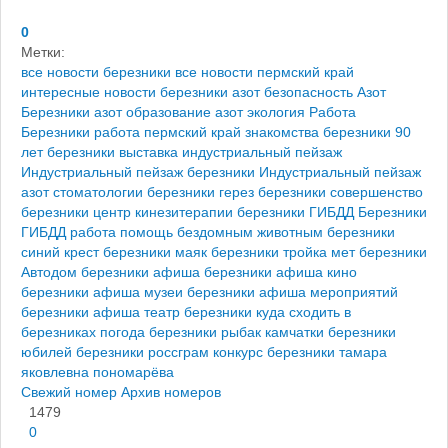
0
Метки:
все новости березники
все новости пермский край
интересные новости березники
азот безопасность
Азот
Березники
азот образование
азот экология
Работа
Березники
работа пермский край
знакомства березники
90
лет березники
выставка индустриальный пейзаж
Индустриальный пейзаж березники
Индустриальный пейзаж
азот
стоматологии березники
герез березники
совершенство
березники
центр кинезитерапии березники
ГИБДД Березники
ГИБДД работа
помощь бездомным животным березники
синий крест березники
маяк березники
тройка мет березники
Автодом березники
афиша березники
афиша кино
березники
афиша музеи березники
афиша мероприятий
березники
афиша театр березники
куда сходить в
березниках
погода березники
рыбак камчатки березники
юбилей березники
россграм
конкурс березники
тамара
яковлевна пономарёва
Свежий номер
Архив номеров
1479
0