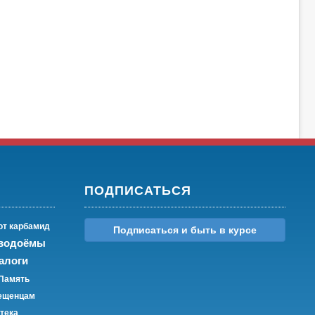
ПОДПИСАТЬСЯ
от карбамид
Подписаться и быть в курсе
 водоёмы
алоги
Память
ещенцам
тека