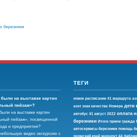
о березники
ТЕГИ
 были на выставке картин
новое расписание 41 маршрута
аз
льный пейзаж»?
дети
азот знак качества
Номера
были на выставке картин
оплата н
автобус 41 август 2022
ьный пейзаж», посвященной
березники
Итоги
прием гражда
рода и предприятия?
автосервисы березники
помощь б
небольшую видео экскурсию с
пермский край
маршрут 44
библио