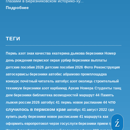
глазами в Березниковском историко-ху...
Подробнее
ТЕГИ
Пермь
азот знак качества
екатерина дьякова березники
Номер
день рождения пермског окрая
урбир березники
выплаты
детские пособия 2026
детские пособия 2026
Фото
Реконструкция
автосервисы березники
автобкс абрамово промплощадка
конкурс почётный читатель
автобус азот околица
строительный
техникум березники
азот карбамид
Архив
Номера
Студенты
танц
дем березники
библиотека возмодностей
маршрут 44
Память
что
лыжня россии 2026
автобус 41
пермь
новое распиание 44
случилось в пермском крае
автобус 41 август 2022
где
купить рыбу березники
новое расписание 41 маршрута
как
оформить европротокол черзе госуслуги березники
прием гражда