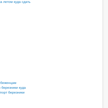
ка летом
куда сдать
 беженцам
и березники
куда
порт березники