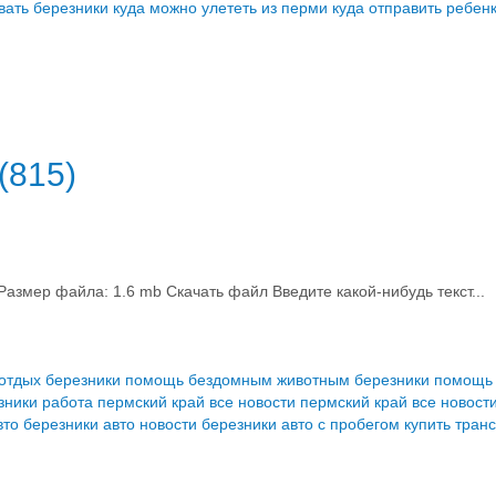
вать березники
куда можно улететь из перми
куда отправить ребен
(815)
мер файла: 1.6 mb Скачать файл Введите какой-нибудь текст...
 отдых березники
помощь бездомным животным березники
помощь
зники
работа пермский край
все новости пермский край
все новост
вто березники
авто новости березники
авто с пробегом купить
транс