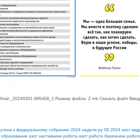
nal-_20240301-085458_1 Размер файла: 2 mb Скачать файл Введи
утина к федеральному собранию 2024
неделя ру 08 2024
азот кад
т образование
азот наставники
работа азот
работа березники
работ