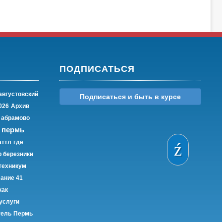
ПОДПИСАТЬСЯ
августовский
Подписаться и быть в курсе
026
Архив
 абрамово
 пермь
ттл
где
р березники
техникум
ание 41
как
услуги
тель
Пермь