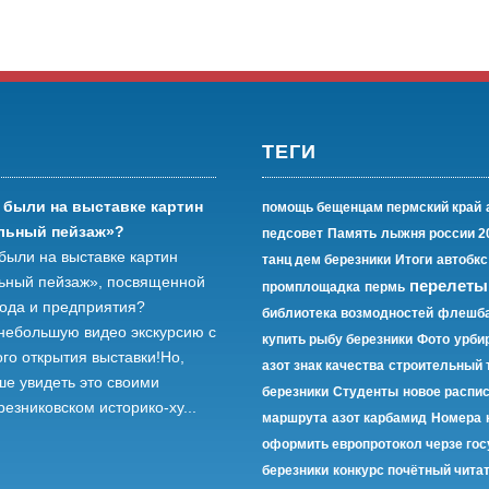
ТЕГИ
 были на выставке картин
помощь бещенцам пермский край
льный пейзаж»?
педсовет
Память
лыжня россии 2
были на выставке картин
танц дем березники
Итоги
автобкс
ьный пейзаж», посвященной
перелеты
промплощадка
пермь
рода и предприятия?
библиотека возмодностей
флешба
небольшую видео экскурсию с
купить рыбу березники
Фото
урби
го открытия выставки!Но,
азот знак качества
строительный 
ше увидеть это своими
березники
Студенты
новое распис
резниковском историко-ху...
маршрута
азот карбамид
Номера
оформить европротокол черзе гос
березники
конкурс почётный чита