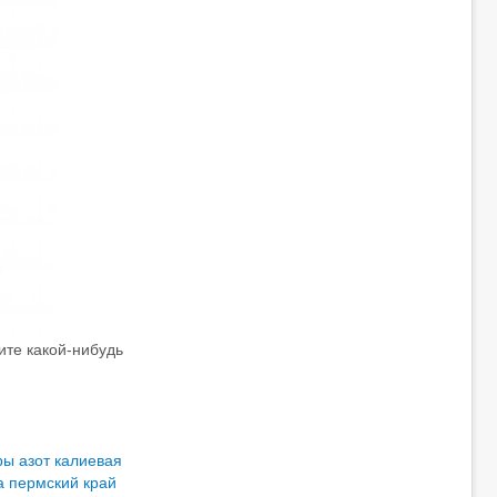
те какой-нибудь
ры
азот калиевая
а пермский край