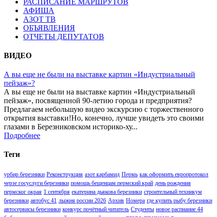
РАСПИСАНИЕ МАРШРУТОВ
АФИША
АЗОТ ТВ
ОБЪЯВЛЕНИЯ
ОТЧЕТЫ ДЕПУТАТОВ
ВИДЕО
А вы еще не были на выставке картин «Индустриальный
пейзаж»?
А вы еще не были на выставке картин «Индустриальный
пейзаж», посвященной 90-летию города и предприятия?
Предлагаем небольшую видео экскурсию с торжественного
открытия выставки!Но, конечно, лучше увидеть это своими
глазами в Березниковском историко-ху...
Подробнее
Теги
урбир березники
Реконструкция
азот карбамид
Пермь
как оформить европротокол
черзе госуслуги березники
помощь бещенцам пермский край
день рождения
пермског окрая
1 сентября
екатерина дьякова березники
строительный техникум
березники
автобус 41
лыжня россии 2026
Архив
Номера
где купить рыбу березники
автосервисы березники
конкурс почётный читатель
Студенты
новое распиание 44