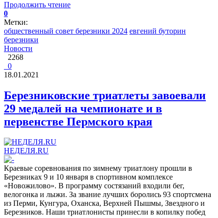
Продолжить чтение
0
Метки:
общественный совет березники 2024
евгений буторин
березники
Новости
2268
0
18.01.2021
Березниковские триатлеты завоевали
29 медалей на чемпионате и в
первенстве Пермского края
НЕДЕЛЯ.RU
Краевые соревнования по зимнему триатлону прошли в
Березниках 9 и 10 января в спортивном комплексе
«Новожилово». В программу состязаний входили бег,
велогонка и лыжи. За звание лучших боролись 93 спортсмена
из Перми, Кунгура, Оханска, Верхней Пышмы, Звездного и
Березников. Наши триатлонисты принесли в копилку побед