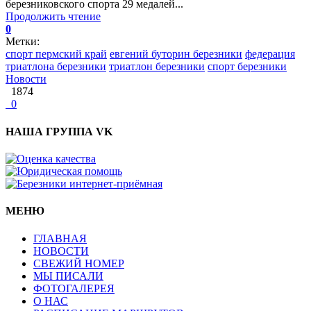
березниковского спорта 29 медалей...
Продолжить чтение
0
Метки:
спорт пермский край
евгений буторин березники
федерация
триатлона березники
триатлон березники
спорт березники
Новости
1874
0
НАША ГРУППА VK
МЕНЮ
ГЛАВНАЯ
НОВОСТИ
СВЕЖИЙ НОМЕР
МЫ ПИСАЛИ
ФОТОГАЛЕРЕЯ
О НАС