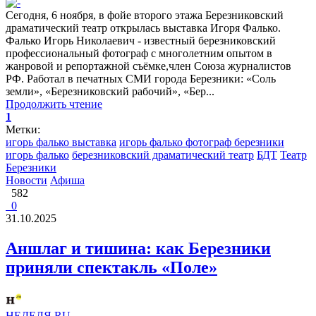
Сегодня, 6 ноября, в фойе второго этажа Березниковский
драматический театр открылась выставка Игоря Фалько.
Фалько Игорь Николаевич - известный березниковский
профессиональный фотограф с многолетним опытом в
жанровой и репортажной съёмке,член Союза журналистов
РФ. Работал в печатных СМИ города Березники: «Соль
земли», «Березниковский рабочий», «Бер...
Продолжить чтение
1
Метки:
игорь фалько выставка
игорь фалько фотограф березники
игорь фалько
березниковский драматический театр
БДТ
Театр
Березники
Новости
Афиша
582
0
31.10.2025
Аншлаг и тишина: как Березники
приняли спектакль «Поле»
НЕДЕЛЯ.RU