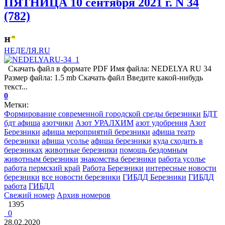
ПЯТНИЦА 10 сентября 2021 г. N 34
(782)
НЕДЕЛЯ.RU
Скачать файл в формате PDF Имя файла: NEDELYA RU 34
Размер файла: 1.5 mb Скачать файл Введите какой-нибудь
текст...
0
Метки:
Формирование современной городской среды березники
БДТ
бдт афиша
азотчики
Азот УРАЛХИМ
азот удобрения
Азот
Березники
афиша мероприятий березники
афиша театр
березники
афиша усолье
афиша березники
куда сходить в
березниках
животные березники
помощь бездомным
животным березники
знакомства березники
работа усолье
работа пермский край
Работа Березники
интересные новости
березники
все новости березники
ГИБДД Березники
ГИБДД
работа
ГИБДД
Свежий номер
Архив номеров
1395
0
28.02.2020