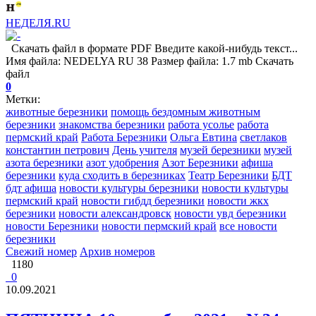
НЕДЕЛЯ.RU
Скачать файл в формате PDF Введите какой-нибудь текст...
Имя файла: NEDELYA RU 38 Размер файла: 1.7 mb Скачать
файл
0
Метки:
животные березники
помощь бездомным животным
березники
знакомства березники
работа усолье
работа
пермский край
Работа Березники
Ольга Евтина
светлаков
константин петрович
День учителя
музей березники
музей
азота березники
азот удобрения
Азот Березники
афиша
березники
куда сходить в березниках
Театр Березники
БДТ
бдт афиша
новости культуры березники
новости культуры
пермский край
новости гибдд березники
новости жкх
березники
новости александровск
новости увд березники
новости Березники
новости пермский край
все новости
березники
Свежий номер
Архив номеров
1180
0
10.09.2021