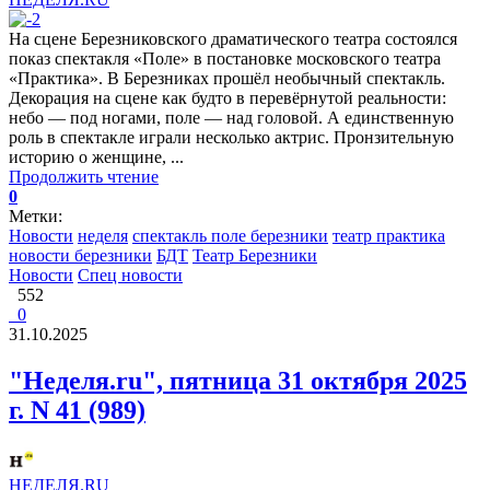
На сцене Березниковского драматического театра состоялся
показ спектакля «Поле» в постановке московского театра
«Практика». В Березниках прошёл необычный спектакль.
Декорация на сцене как будто в перевёрнутой реальности:
небо — под ногами, поле — над головой. А единственную
роль в спектакле играли несколько актрис. Пронзительную
историю о женщине, ...
Продолжить чтение
0
Метки:
Новости
неделя
спектакль поле березники
театр практика
новости березники
БДТ
Театр Березники
Новости
Спец новости
552
0
31.10.2025
"Неделя.ru", пятница 31 октября 2025
г. N 41 (989)
НЕДЕЛЯ.RU