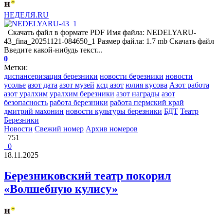
НЕДЕЛЯ.RU
Скачать файл в формате PDF Имя файла: NEDELYARU-
43_fina_20251121-084650_1 Размер файла: 1.7 mb Скачать файл
Введите какой-нибудь текст...
0
Метки:
диспансеризация березники
новости березники
новости
усолье
азот дата
азот музей
ксц азот
юлия кусова
Азот работа
азот уралхим
уралхим березники
азот награды
азот
безопасность
работа березники
работа пермский край
дмитрий махонин
новости культуры березники
БДТ
Театр
Березники
Новости
Свежий номер
Архив номеров
751
0
18.11.2025
Березниковский театр покорил
«Волшебную кулису»