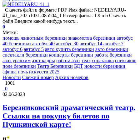
Скачать файл в формате PDF Имя файла: NEDELYARU-
41_fina_20251031-085504_1 Размер файла: 1.9 mb Скачать
файл Введите какой-нибудь текст...
0
Метки:
помощь животным березники
знакомства березники
автобус
40 березники
автобус 40
автобус 30
автобус 14
автобус 7
автобус 6
автобус 5
авто купить березники
авто березники
спектакли березники
концерты березники
работа березники
азот уралхим
азот кадры
работа азот
театр практика
спектакль
поле березники
Театр Березники
БДТ
новости березники
афиша ночь искусств 2025
Новости
Свежий номер
Архив номеров
1001
0
02.06.2023
Березниковский драматический театр.
Ссылки на покупку билетов по
Пушкинской карте!