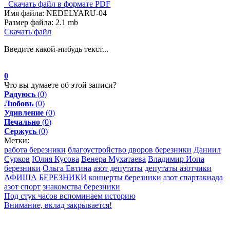
Скачать файл в формате PDF
Имя файла:
NEDELYARU-04
Размер файла:
2.1 mb
Скачать файл
Введите какой-нибудь текст...
0
Что вы думаете об этой записи?
Радуюсь
(
0
)
Любовь
(
0
)
Удивление
(
0
)
Печально
(
0
)
Сержусь
(
0
)
Метки:
работа березники
благоустройство дворов березники
Даниил
Сурков
Юлия Кусова
Венера Мухатаева
Владимир Иопа
березники
Ольга Евтина
азот депутаты
депутаты азотчики
АФИША БЕРЕЗНИКИ
концерты березники
азот спартакиада
азот спорт
знакомства березники
Под стук часов вспоминаем историю
Внимание, вклад закрывается!