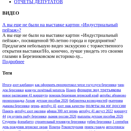
ОТЧЕТЫ ДЕПУТАТОВ
ВИДЕО
А вы еще не были на выставке картин «Индустриальный
пейзаж»?
А вы еще не были на выставке картин «Индустриальный
пейзаж», посвященной 90-летию города и предприятия?
Предлагаем небольшую видео экскурсию с торжественного
открытия выставки!Но, конечно, лучше увидеть это своими
глазами в Березниковском историко-ху...
Подробнее
Теги
Итоги
азот карбамид
как оформить европротокол черзе госуслуги березники
танц
фонари энд третьякова
дем березники
конкурс почётный читатель
Номер
новое расписание 41 маршрута
помощь бещенцам пермский край
автобкс абрамово
промплощадка
Архив
детские пособия 2026
библиотека возмодностей
екатерина
полеты на юг россии
дьякова березники
пермь
автобус 41
азот знак качества
Память
автобус азот околица
афиша 300 лет пермь
автобус 41 август 2022
маршрут
44
где купить рыбу березники
лыжня россии 2026
выплаты детские пособия 2026
Студенты
флешбаттл
строительный техникум березники
урбир березники
1 сентября
день рождения пермског окрая
Номера
Реконструкция
прием гражда
автосервисы