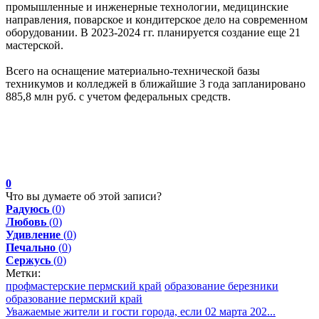
промышленные и инженерные технологии, медицинские
направления, поварское и кондитерское дело на современном
оборудовании. В 2023-2024 гг. планируется создание еще 21
мастерской.
Всего на оснащение материально-технической базы
техникумов и колледжей в ближайшие 3 года запланировано
885,8 млн руб. с учетом федеральных средств.
0
Что вы думаете об этой записи?
Радуюсь
(
0
)
Любовь
(
0
)
Удивление
(
0
)
Печально
(
0
)
Сержусь
(
0
)
Метки:
профмастерские пермский край
образование березники
образование пермский край
Уважаемые жители и гости города, если 02 марта 202...