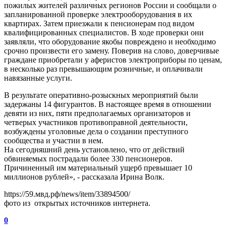
пожилых жителей различных регионов России и сообщали о
запланированной проверке электрооборудования в их
квартирах. Затем приезжали к пенсионерам под видом
квалифицированных специалистов. В ходе проверки они
заявляли, что оборудование якобы повреждено и необходимо
срочно произвести его замену. Поверив на слово, доверчивые
граждане приобретали у аферистов электроприборы по ценам,
в несколько раз превышающим розничные, и оплачивали
навязанные услуги.
В результате оперативно-розыскных мероприятий были
задержаны 14 фигурантов. В настоящее время в отношении
девяти из них, пяти предполагаемых организаторов и
четверых участников противоправной деятельности,
возбуждены уголовные дела о создании преступного
сообщества и участии в нем.
На сегодняшний день установлено, что от действий
обвиняемых пострадали более 330 пенсионеров.
Причиненный им материальный ущерб превышает 10
миллионов рублей», - рассказала Ирина Волк.
https://59.мвд.рф/news/item/33894500/
фото из открытых источников интернета.
0