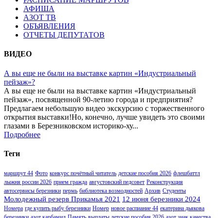
АФИША
АЗОТ ТВ
ОБЪЯВЛЕНИЯ
ОТЧЕТЫ ДЕПУТАТОВ
ВИДЕО
А вы еще не были на выставке картин «Индустриальный
пейзаж»?
А вы еще не были на выставке картин «Индустриальный
пейзаж», посвященной 90-летию города и предприятия?
Предлагаем небольшую видео экскурсию с торжественного
открытия выставки!Но, конечно, лучше увидеть это своими
глазами в Березниковском историко-ху...
Подробнее
Теги
маршрут 44
Фото
конкурс почётный читатель
детские пособия 2026
флешбаттл
лыжня россии 2026
прием гражда
августовский педсовет
Реконструкция
автосервисы березники
пермь
библиотека возмодностей
Архив
Студенты
Молодежный резерв Прикамья 2021
12 июня березники 2024
Номера
где купить рыбу березники
Номер
новое распиание 44
екатерина дьякова
березники
азот карбамид
Память
выплаты детские пособия 2026
азот знак качества