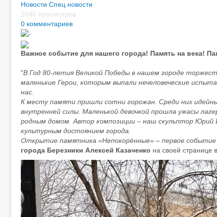
Новости
Спец новости
2646 просмотров
0 комментариев
Важное событие для нашего города! Память на века! П
"
В Год 80-летия Великой Победы в нашем городе торжес
маленькие Герои, которым выпали нечеловеческие испытани
нас.
К месту памяти пришли сотни горожан. Среди них идейны
внутренней силы. Маленькой девочкой прошла ужасы лагер
родным домом. Автор композиции – наш скульптор Юрий 
культурным достоянием города.
Открытие памятника «Непокорённые» – первое событие 
города Березники Алексей Казаченко
на своей странице в