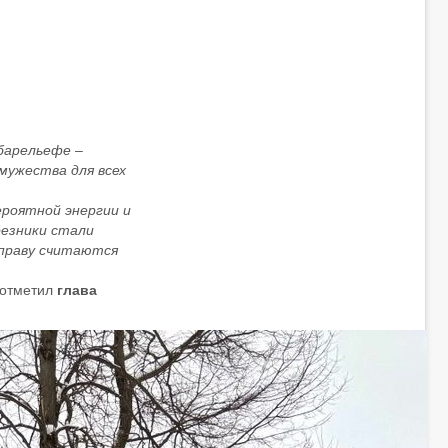
барельефе –
 мужества для всех
ероятной энергии и
резники стали
 праву считаются
- отметил
глава