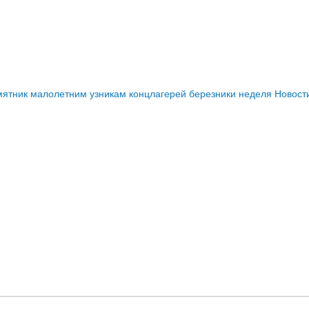
мятник малолетним узникам концлагерей березники
неделя
Новост