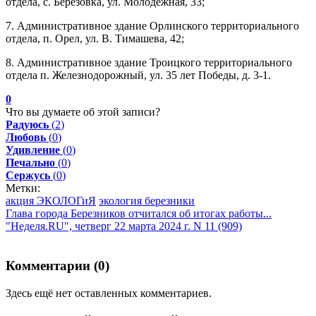
отдела, с. Березовка, ул. Молодежная, 33;
7. Административное здание Орлинского территориального
отдела, п. Орел, ул. В. Тимашева, 42;
8. Административное здание Троицкого территориального
отдела п. Железнодорожный, ул. 35 лет Победы, д. 3-1.
0
Что вы думаете об этой записи?
Радуюсь
(
2
)
Любовь
(
0
)
Удивление
(
0
)
Печально
(
0
)
Сержусь
(
0
)
Метки:
акция ЭКОЛОГиЯ
экология березники
Глава города Березников отчитался об итогах работы...
"Неделя.RU", четверг 22 марта 2024 г. N 11 (909)
Комментарии (
0
)
Здесь ещё нет оставленных комментариев.