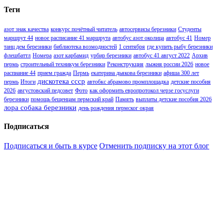
Теги
азот знак качества
конкурс почётный читатель
автосервисы березники
Студенты
маршрут 44
новое расписание 41 маршрута
автобус азот околица
автобус 41
Номер
танц дем березники
библиотека возмодностей
1 сентября
где купить рыбу березники
флешбаттл
Номера
азот карбамид
урбир березники
автобус 41 август 2022
Архив
пермь
строительный техникум березники
Реконструкция
лыжня россии 2026
новое
распиание 44
прием гражда
Пермь
екатерина дьякова березники
афиша 300 лет
дискотека ссср
пермь
Итоги
автобкс абрамово промплощадка
детские пособия
2026
августовский педсовет
Фото
как оформить европротокол черзе госуслуги
березники
помощь бещенцам пермский край
Память
выплаты детские пособия 2026
лора собака березники
день рождения пермског окрая
Подписаться
Подписаться и быть в курсе
Отменить подписку на этот блог