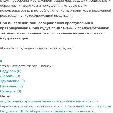
Будут проверены места концентрации лиц, ведущих асоциальный
образ жизни; квартиры и помещения, которые могут
использоваться для потребления спиртных напитков и незаконной
реализации спиртосодержащей продукции.
При выявлении лиц, совершивших преступления и
правонарушения, они будут привлечены к предусмотренной
законом ответственности и поставлены на учет в органы
внутренних дел.
Фото из открытых источников интернет
0
Что вы думаете об этой записи?
Радуюсь
(
0
)
Любовь
(
0
)
Удивление
(
0
)
Печально
(
0
)
Сержусь
(
0
)
Метки:
увд березники
криминал березники
криминальные новости
березники
криминал соликамск
новости березники
новости усолье
Результаты ПЦР-лаборатории в Березниках признаны о...