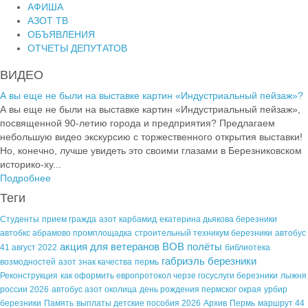
АФИША
АЗОТ ТВ
ОБЪЯВЛЕНИЯ
ОТЧЕТЫ ДЕПУТАТОВ
ВИДЕО
А вы еще не были на выставке картин «Индустриальный пейзаж»?
А вы еще не были на выставке картин «Индустриальный пейзаж»,
посвященной 90-летию города и предприятия? Предлагаем
небольшую видео экскурсию с торжественного открытия выставки!
Но, конечно, лучше увидеть это своими глазами в Березниковском
историко-ху...
Подробнее
Теги
Студенты
прием гражда
азот карбамид
екатерина дьякова березники
автобкс абрамово промплощадка
строительный техникум березники
автобус
акция для ветеранов ВОВ полёты
41 август 2022
библиотека
габриэль березники
возмодностей
азот знак качества
пермь
Реконструкция
как оформить европротокол черзе госуслуги березники
лыжня
россии 2026
автобус азот околица
день рождения пермског окрая
урбир
березники
Память
выплаты детские пособия 2026
Архив
Пермь
маршрут 44