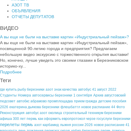
АЗОТ ТВ
ОБЪЯВЛЕНИЯ
ОТЧЕТЫ ДЕПУТАТОВ
ВИДЕО
А вы еще не были на выставке картин «Индустриальный пейзаж»?
А вы еще не были на выставке картин «Индустриальный пейзаж»,
посвященной 90-летию города и предприятия? Предлагаем
небольшую видео экскурсию с торжественного открытия выставки!
Но, конечно, лучше увидеть это своими глазами в Березниковском
историко-ху...
Подробнее
Теги
где купить рыбу березники
азот знак качества
автобус 41 август 2022
Студенты
Номера
автосервисы березники
1 сентября
Архив
августовский
педсовет
автобкс абрамово промплощадка
прием гражда
детские пособия
2026
екатерина дьякова березники
флешбаттл
новое распиание 44
Фото
Реконструкция
автобус азот околица
строительный техникум березники
афиша 300 лет пермь
как оформить европротокол черзе госуслуги березники
перелеты пермь
азот карбамид
лыжня россии 2026
новое расписание 41
маршрута
день рождения пермског окрая
урбир березники
пермь
помощь