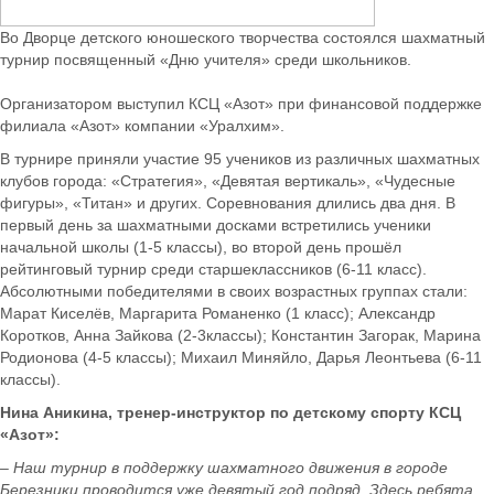
Во Дворце детского юношеского творчества состоялся шахматный
турнир посвященный «Дню учителя» среди школьников.
Организатором выступил КСЦ «Азот» при финансовой поддержке
филиала «Азот» компании «Уралхим».
В турнире приняли участие 95 учеников из различных шахматных
клубов города: «Стратегия», «Девятая вертикаль», «Чудесные
фигуры», «Титан» и других. Соревнования длились два дня. В
первый день за шахматными досками встретились ученики
начальной школы (1-5 классы), во второй день прошёл
рейтинговый турнир среди старшеклассников (6-11 класс).
Абсолютными победителями в своих возрастных группах стали:
Марат Киселёв, Маргарита Романенко (1 класс); Александр
Коротков, Анна Зайкова (2-3классы); Константин Загорак, Марина
Родионова (4-5 классы); Михаил Миняйло, Дарья Леонтьева (6-11
классы).
Нина Аникина, тренер-инструктор по детскому спорту КСЦ
«Азот»:
– Наш турнир в поддержку шахматного движения в городе
Березники проводится уже девятый год подряд. Здесь ребята