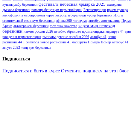
фестиваль небесная ярмарка 2025
купить рыбу березники
екатерина
дьякова березники
помощь бещенцам пермский край
Реконструкция
прием гражда
как оформить европротокол черзе госуслуги березники
урбир березники
Итоги
строительный техникум березники
афиша 300 лет пермь
автобус азот околица
Пермь
карта мир переход
Архив
автосервисы березники
азот знак качества
березники
лыжня россии 2026
автобкс абрамово промплощадка
маршрут 44
день
рождения пермског окрая
выплаты детские пособия 2026
автобус 41
новое
распиание 44
1 сентября
новое расписание 41 маршрута
Номера
Номер
автобус 41
август 2022
танц дем березники
Подписаться
Подписаться и быть в курсе
Отменить подписку на этот блог