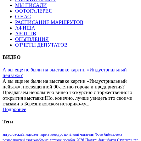
МЫ ПИСАЛИ
ФОТОГАЛЕРЕЯ
О НАС
РАСПИСАНИЕ МАРШРУТОВ
АФИША
АЗОТ ТВ
ОБЪЯВЛЕНИЯ
ОТЧЕТЫ ДЕПУТАТОВ
ВИДЕО
А вы еще не были на выставке картин «Индустриальный
пейзаж»?
А вы еще не были на выставке картин «Индустриальный
пейзаж», посвященной 90-летию города и предприятия?
Предлагаем небольшую видео экскурсию с торжественного
открытия выставки!Но, конечно, лучше увидеть это своими
глазами в Березниковском историко-ху...
Подробнее
Теги
августовский педсовет
пермь
конкурс почётный читатель
Фото
библиотека
возмодностей
азот карбамид
детские пособия 2026
Память
флешбаттл
Студенты
где