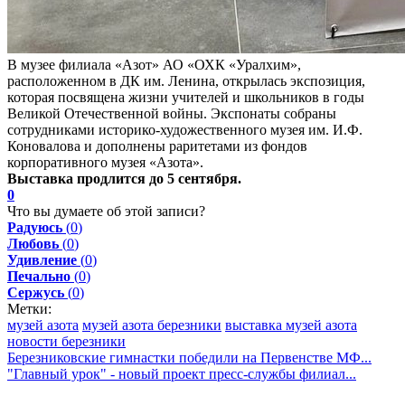
В музее филиала «Азот» АО «ОХК «Уралхим»,
расположенном в ДК им. Ленина, открылась экспозиция,
которая посвящена жизни учителей и школьников в годы
Великой Отечественной войны. Экспонаты собраны
сотрудниками историко-художественного музея им. И.Ф.
Коновалова и дополнены раритетами из фондов
корпоративного музея «Азота».
Выставка продлится до 5 сентября.
0
Что вы думаете об этой записи?
Радуюсь
(
0
)
Любовь
(
0
)
Удивление
(
0
)
Печально
(
0
)
Сержусь
(
0
)
Метки:
музей азота
музей азота березники
выставка музей азота
новости березники
Березниковские гимнастки победили на Первенстве МФ...
"Главный урок" - новый проект пресс-службы филиал...