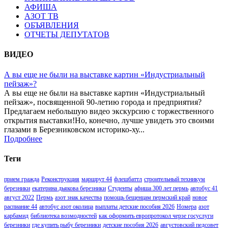
АФИША
АЗОТ ТВ
ОБЪЯВЛЕНИЯ
ОТЧЕТЫ ДЕПУТАТОВ
ВИДЕО
А вы еще не были на выставке картин «Индустриальный
пейзаж»?
А вы еще не были на выставке картин «Индустриальный
пейзаж», посвященной 90-летию города и предприятия?
Предлагаем небольшую видео экскурсию с торжественного
открытия выставки!Но, конечно, лучше увидеть это своими
глазами в Березниковском историко-ху...
Подробнее
Теги
прием гражда
Реконструкция
маршрут 44
флешбаттл
строительный техникум
березники
екатерина дьякова березники
Студенты
афиша 300 лет пермь
автобус 41
август 2022
Пермь
азот знак качества
помощь бещенцам пермский край
новое
распиание 44
автобус азот околица
выплаты детские пособия 2026
Номера
азот
карбамид
библиотека возмодностей
как оформить европротокол черзе госуслуги
березники
где купить рыбу березники
детские пособия 2026
августовский педсовет