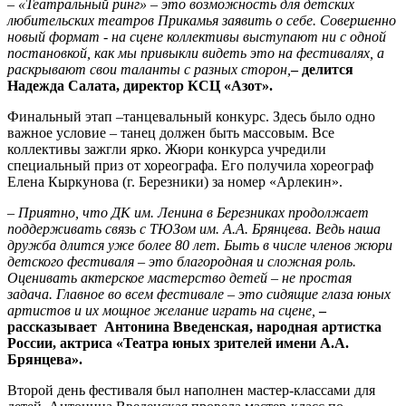
– «Театральный ринг» – это возможность для детских
любительских театров Прикамья заявить о себе. Совершенно
новый формат - на сцене коллективы выступают ни с одной
постановкой, как мы привыкли видеть это на фестивалях, а
раскрывают свои таланты с разных сторон,
– делится
Надежда Салата, директор КСЦ «Азот».
Финальный этап –танцевальный конкурс. Здесь было одно
важное условие – танец должен быть массовым. Все
коллективы зажгли ярко. Жюри конкурса учредили
специальный приз от хореографа. Его получила хореограф
Елена Кыркунова (г. Березники) за номер «Арлекин».
– Приятно, что ДК им. Ленина в Березниках продолжает
поддерживать связь с ТЮЗом им. А.А. Брянцева. Ведь наша
дружба длится уже более 80 лет. Быть в числе членов жюри
детского фестиваля – это благородная и сложная роль.
Оценивать актерское мастерство детей – не простая
задача. Главное во всем фестивале – это сидящие глаза юных
артистов и их мощное желание играть на сцене,
–
рассказывает ­­ Антонина Введенская, народная артистка
России, актриса «Театра юных зрителей имени А.А.
Брянцева».
Второй день фестиваля был наполнен мастер-классами для