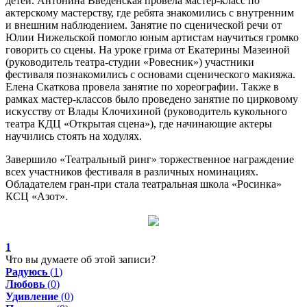
детей. Антонина Введенская провела мастер-класс по
актерскому мастерству, где ребята знакомились с внутренним
и внешним наблюдением. Занятие по сценической речи от
Юлии Нижельской помогло юным артистам научиться громко
говорить со сцены. На уроке грима от Екатерины Мазеиной
(руководитель театра-студии «Ровесник») участники
фестиваля познакомились с основами сценического макияжа.
Елена Скаткова провела занятие по хореографии. Также в
рамках мастер-классов было проведено занятие по цирковому
искусству от Влады Клочихиной (руководитель кукольного
театра КДЦ «Открытая сцена»), где начинающие актеры
научились стоять на ходулях.
Завершило «Театральный ринг» торжественное награждение
всех участников фестиваля в различных номинациях.
Обладателем гран-при
стала театральная школа «Росинка»
КСЦ «Азот».
1
Что вы думаете об этой записи?
Радуюсь
(
1
)
Любовь
(
0
)
Удивление
(
0
)