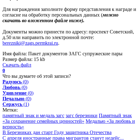
Для награждения заполните форму представления к награде и
согласие на обработку персональных данных (
можно
скачать во вложенном файле ниже).
Документы можно принести по адресу: проспект Советский,
д.50 или направить по электронной почте:
berezniki@zags.permkrai.ru
.
Имя файла:
Пакет документов ЗАГС супружеские пары
Размер файла:
15 kb
Скачать файл
0
Что вы думаете об этой записи?
Радуюсь
(
0
)
Любовь
(
0
)
Удивление
(
0
)
Печально
(
0
)
Сержусь
(
1
)
Метки:
памятный знак и медаль загс
загс березники
Памятный знак
«За сохранение семейных ценностей»
Медалью «За любовь и
верность»
В Березниках дан старт Году защитника Отечества
С апреля иностранные права мигрантов станут недейс...