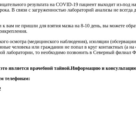
ицательного результата на COVID-19 пациент выходит из-под н
рока. В связи с загруженностью лабораторий анализы не всегда д
и к вам не пришли для взятия мазка на 8-10 день, вы можете об
прикрепления.
ого осмотра (медицинского наблюдения), изоляции (обсервации
ые человека или гражданин не попал в круг контактных (а на с
ной лаборатории, то необходимо позвонить в Северный филиал 
 это является врачебной тайной.Информацию и консультацию
м телефонам:
2