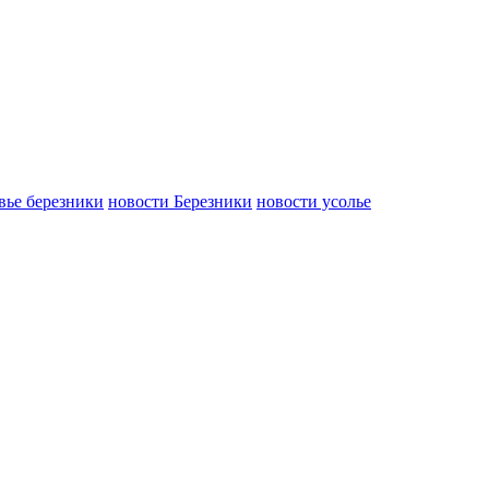
вье березники
новости Березники
новости усолье