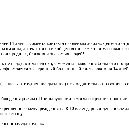
енее 14 дней с момента контакта с больным до однократного отр
бу, магазины, аптеки, никакие общественные места и массовые с
 своих родных, близких и знакомых людей!
ить не надо) автоматически, с момента выявления больного и опр
м оформляется электронный больничный лист сроком на 14 дней 
 кашель, затрудненное дыхание) незамедлительно позвонить в с
 соблюдения режима. При нарушении режима сотрудник полиции 
репленного медучреждения на 8-10 календарный день после дат
по телефону.
лены незамедлительно.