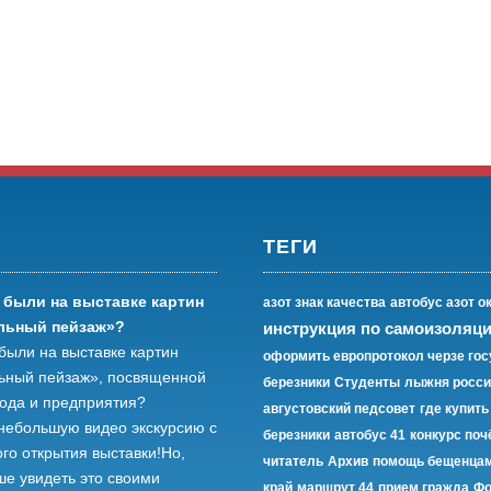
ТЕГИ
 были на выставке картин
азот знак качества
автобус азот о
льный пейзаж»?
инструкция по самоизоляц
были на выставке картин
оформить европротокол черзе гос
ьный пейзаж», посвященной
березники
Студенты
лыжня росси
рода и предприятия?
августовский педсовет
где купить
небольшую видео экскурсию с
березники
автобус 41
конкурс по
го открытия выставки!Но,
читатель
Архив
помощь бещенцам
ше увидеть это своими
край
маршрут 44
прием гражда
Фо