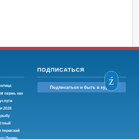
ПОДПИСАТЬСЯ
колица
Подписаться и быть в курсе
ии
пермь
как
услуги
и 2026
 рыбу
чётный
 пермский
то
Пермь