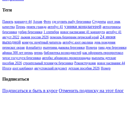
Теги
Память
маршрут 44
Архив
Фото
где купить рыбу березники
Студенты
азот знак
узники концлагерей
качества
Пермь
прием гражда
автобус 41
автосервисы
березники
урбир березники
1 сентября
новое расписание 41 маршрута
автобус 41
24 июня
август 2022
лыжня россии 2026
помощь бещенцам пермский край
выходной
конкурс почётный читатель
автобус азот околица
день рождения
пермског окрая
флешбаттл
екатерина дьякова березники
Номера
танц дем березники
афиша 300 лет пермь
пермь
библиотека возмодностей
как оформить европротокол
черзе госуслуги березники
автобкс абрамово промплощадка
выплаты детские
пособия 2026
строительный техникум березники
Реконструкция
новое распиание 44
Итоги
азот карбамид
августовский педсовет
детские пособия 2026
Номер
Подписаться
Подписаться и быть в курсе
Отменить подписку на этот блог