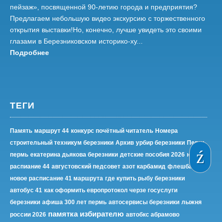
пейзаж», посвященной 90-летию города и предприятия?
Предлагаем небольшую видео экскурсию с торжественного
открытия выставки!Но, конечно, лучше увидеть это своими
глазами в Березниковском историко-ху...
Подробнее
ТЕГИ
Память
маршрут 44
конкурс почётный читатель
Номера
строительный техникум березники
Архив
урбир березники
Пермь
пермь
екатерина дьякова березники
детские пособия 2026
новое
распиание 44
августовский педсовет
азот карбамид
флешбаттл
новое расписание 41 маршрута
где купить рыбу березники
автобус 41
как оформить европротокол черзе госуслуги
березники
афиша 300 лет пермь
автосервисы березники
лыжня
памятка избирателю
россии 2026
автобкс абрамово