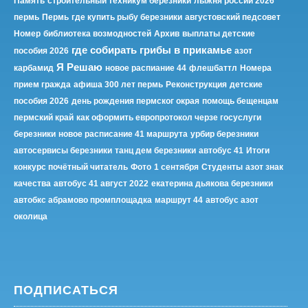
Память
строительный техникум березники
лыжня россии 2026
пермь
Пермь
где купить рыбу березники
августовский педсовет
Номер
библиотека возмодностей
Архив
выплаты детские
где собирать грибы в прикамье
пособия 2026
азот
Я Решаю
карбамид
новое распиание 44
флешбаттл
Номера
прием гражда
афиша 300 лет пермь
Реконструкция
детские
пособия 2026
день рождения пермског окрая
помощь бещенцам
пермский край
как оформить европротокол черзе госуслуги
березники
новое расписание 41 маршрута
урбир березники
автосервисы березники
танц дем березники
автобус 41
Итоги
конкурс почётный читатель
Фото
1 сентября
Студенты
азот знак
качества
автобус 41 август 2022
екатерина дьякова березники
автобкс абрамово промплощадка
маршрут 44
автобус азот
околица
ПОДПИСАТЬСЯ