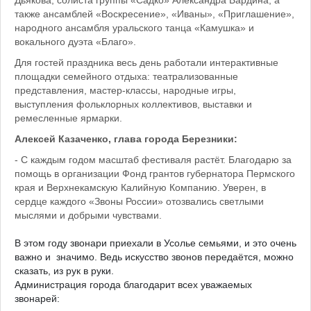
Дьякова, солиста группы «Садко» Александра Бардина, а
также ансамблей «Воскресение», «Иваны», «Приглашение»,
народного ансамбля уральского танца «Камушка» и
вокального дуэта «Благо».
Для гостей праздника весь день работали интерактивные
площадки семейного отдыха: театрализованные
представления, мастер-классы, народные игры,
выступления фольклорных коллективов, выставки и
ремесленные ярмарки.
Алексей Казаченко, глава города Березники:
- С каждым годом масштаб фестиваля растёт. Благодарю за
помощь в организации Фонд грантов губернатора Пермского
края и Верхнекамскую Калийную Компанию. Уверен, в
сердце каждого «Звоны России» отозвались светлыми
мыслями и добрыми чувствами.
В этом году звонари приехали в Усолье семьями, и это очень
важно и значимо. Ведь искусство звонов передаётся, можно
сказать, из рук в руки.
Администрация города благодарит всех уважаемых
звонарей: