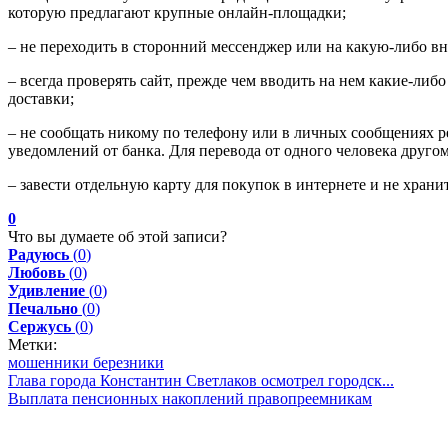
которую предлагают крупные онлайн-площадки;
– не переходить в сторонний мессенджер или на какую-либо в
– всегда проверять сайт, прежде чем вводить на нем какие-либ
доставки;
– не сообщать никому по телефону или в личных сообщениях ре
уведомлений от банка. Для перевода от одного человека другом
– завести отдельную карту для покупок в интернете и не храни
0
Что вы думаете об этой записи?
Радуюсь
(
0
)
Любовь
(
0
)
Удивление
(
0
)
Печально
(
0
)
Сержусь
(
0
)
Метки:
мошенники березники
Глава города Константин Светлаков осмотрел городск...
Выплата пенсионных накоплений правопреемникам