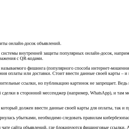
иты онлайн-досок объявлений.
 системы внутренней защиты популярных онлайн-досок, например
ражения с QR-кодами.
к называемого фишинга (популярного способа интернет-мошеннич
ния оплаты или доставки. Стоит ввести данные своей карты – и 
ительные ссылки, но публикацию картинок не запрещает. Ведь 
сделки в сторонний мессенджер (например, WhatsApp), и там м
который должен ввести данные своей карты для оплаты, так и п
ернулась убытками, необходимо следовать правилам кибербезопа
 чате сайта объявлений, где блокируются фишинговые ссылки. А