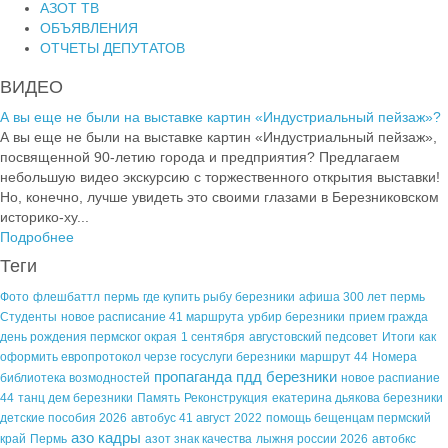
АЗОТ ТВ
ОБЪЯВЛЕНИЯ
ОТЧЕТЫ ДЕПУТАТОВ
ВИДЕО
А вы еще не были на выставке картин «Индустриальный пейзаж»?
А вы еще не были на выставке картин «Индустриальный пейзаж»,
посвященной 90-летию города и предприятия? Предлагаем
небольшую видео экскурсию с торжественного открытия выставки!
Но, конечно, лучше увидеть это своими глазами в Березниковском
историко-ху...
Подробнее
Теги
Фото
флешбаттл
пермь
где купить рыбу березники
афиша 300 лет пермь
Студенты
новое расписание 41 маршрута
урбир березники
прием гражда
день рождения пермског окрая
1 сентября
августовский педсовет
Итоги
как
оформить европротокол черзе госуслуги березники
маршрут 44
Номера
пропаганда пдд березники
библиотека возмодностей
новое распиание
44
танц дем березники
Память
Реконструкция
екатерина дьякова березники
детские пособия 2026
автобус 41 август 2022
помощь бещенцам пермский
азо кадры
край
Пермь
азот знак качества
лыжня россии 2026
автобкс