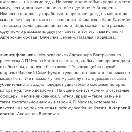
оказалось – на долгие годы. Но разве можно забыть родные места,
маму, песни, которые она пела тебе в детстве. А Аграфена
Ивановна осталась у корабельного пристанища ждать мечтателя-
сына и печь пироги к его возвращению. Спектакль «Ваня Датский»
-это сказка-быль, сделанная из теста. Ведь сказки – они разные:
одну можно рассказать, другую - спеть, а вот эту... мы испекли!
Актерский состав:
Вячеслав Семеин, Наталья Табачкова.
«Финтифлюшки».
Моноспектакль Александра Бавтрикова по
рассказам А.П.Чехова.Как это возможно, чтобы люди происходили
от обезьяны, а на луне была жизнь? Увлекающийся наукой
старичок Василий Семи-Булатов уверен, что такого точно никак не
может быть. И в письме к ученому соседу он это докажет весьма
убедительно, а заодно поведает удивительно смешные истории,
которые уж точно возможны! На сцене оживут мужики и отставные
офицеры, мелкие чиновники, учителя, врачи – такие разные и
такие трогательно-знакомые герои А.П. Чехова, которые так
похожи на нас, так понятны и потому особенно близки.
Актерский
состав:
Александр Бавтриков.
Значение программы «Большие гастроли» сложно переоценить.