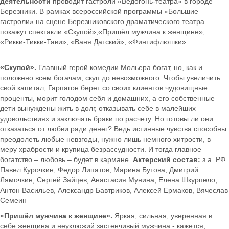
деятельности
проводит гастроли «Ведогонь-театра» в городе
Березники. В рамках всероссийской программы «Большие
гастроли» на сцене Березниковского драматического театра
покажут спектакли «Скупой»,«Пришёл мужчина к женщине»,
«Рикки-Тикки-Тави», «Ваня Датский», «Финтифлюшки».
«Скупой».
Главный герой комедии Мольера богат, но, как и
положено всем богачам, скуп до невозможного. Чтобы увеличить
свой капитал, Гарпагон берет со своих клиентов чудовищные
проценты, морит голодом себя и домашних, а его собственные
дети вынуждены жить в долг, отказывать себе в малейших
удовольствиях и заключать браки по расчету. Но готовы ли они
отказаться от любви ради денег? Ведь истинные чувства способны
преодолеть любые невзгоды, нужно лишь немного хитрости, в
меру храбрости и крупица безрассудности. И тогда главное
богатство – любовь – будет в кармане.
Актерский состав:
з.а. РФ
Павел Курочкин, Федор Липатов, Марина Бутова, Дмитрий
Лямочкин, Сергей Зайцев, Анастасия Мунина, Елена Шкурпело,
Антон Васильев, Александр Бавтриков, Алексей Ермаков, Вячеслав
Семеин
«Пришёл мужчина к женщине».
Яркая, сильная, уверенная в
себе женщина и неуклюжий застенчивый мужчина - кажется,