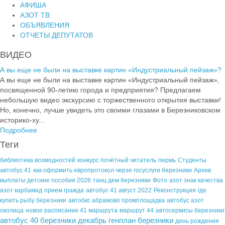
АФИША
АЗОТ ТВ
ОБЪЯВЛЕНИЯ
ОТЧЕТЫ ДЕПУТАТОВ
ВИДЕО
А вы еще не были на выставке картин «Индустриальный пейзаж»?
А вы еще не были на выставке картин «Индустриальный пейзаж»,
посвященной 90-летию города и предприятия? Предлагаем
небольшую видео экскурсию с торжественного открытия выставки!
Но, конечно, лучше увидеть это своими глазами в Березниковском
историко-ху...
Подробнее
Теги
библиотека возмодностей
конкурс почётный читатель
пермь
Студенты
автобус 41
как оформить европротокол черзе госуслуги березники
Архив
выплаты детские пособия 2026
танц дем березники
Фото
азот знак качества
азот карбамид
прием гражда
автобус 41 август 2022
Реконструкция
где
купить рыбу березники
автобкс абрамово промплощадка
автобус азот
околица
новое расписание 41 маршрута
маршрут 44
автосервисы березники
автобус 40 березники декабрь
генплан березники
день рождения