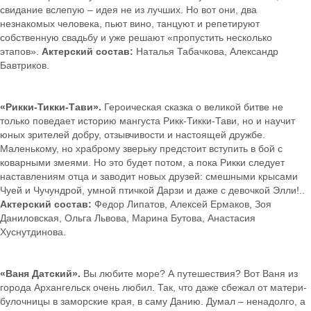
свидание вслепую – идея не из лучших. Но вот они, два
незнакомых человека, пьют вино, танцуют и репетируют
собственную свадьбу и уже решают «пропустить несколько
этапов».
Актерский состав:
Наталья Табачкова, Александр
Бавтриков.
«Рикки-Тикки-Тави».
Героическая сказка о великой битве не
только поведает историю мангуста Рикк-Тикки-Тави, но и научит
юных зрителей добру, отзывчивости и настоящей дружбе.
Маленькому, но храброму зверьку предстоит вступить в бой с
коварными змеями. Но это будет потом, а пока Рикки следует
наставлениям отца и заводит новых друзей: смешными крысами
Чуей и Чучундрой, умной птичкой Дарзи и даже с девочкой Элли!..
Актерский состав:
Федор Липатов, Алексей Ермаков, Зоя
Даниловская, Ольга Львова, Марина Бутова, Анастасия
Хуснутдинова.
«Ваня Датский».
Вы любите море? А путешествия? Вот Ваня из
города Архангельск очень любил. Так, что даже сбежал от матери-
булочницы в заморские края, в саму Данию. Думал – ненадолго, а