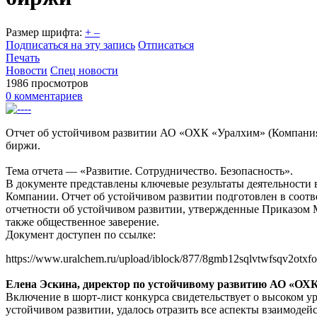
Размер шрифта:
+
–
Подписаться на эту запись
Отписаться
Печать
Новости
Спец новости
1986 просмотров
0 комментариев
Отчет об устойчивом развитии АО «ОХК «Уралхим» (Компания
биржи.
Тема отчета — «Развитие. Сотрудничество. Безопасность».
В документе представлены ключевые результаты деятельности 
Компании. Отчет об устойчивом развитии подготовлен в соот
отчетности об устойчивом развитии, утвержденные Приказом 
также общественное заверение.
Документ доступен по ссылке:
https://www.uralchem.ru/upload/iblock/877/8gmb12sqlvtwfsqv2otx
Елена Эскина, директор по устойчивому развитию АО «ОХ
Включение в шорт-лист конкурса свидетельствует о высоком у
устойчивом развитии, удалось отразить все аспекты взаимоде