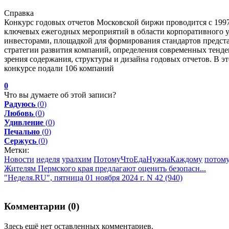
Справка
Конкурс годовых отчетов Московской биржи проводится с 1997
ключевых ежегодных мероприятий в области корпоративного у
инвесторами, площадкой для формирования стандартов предст
стратегии развития компаний, определения современных тенде
зрения содержания, структуры и дизайна годовых отчетов. В эт
конкурсе подали 106 компаний
0
Что вы думаете об этой записи?
Радуюсь
(
0
)
Любовь
(
0
)
Удивление
(
0
)
Печально
(
0
)
Сержусь
(
0
)
Метки:
Новости
неделя
уралхим
ПотомуЧтоЕдаНужнаКаждому
потому
Жителям Пермского края предлагают оценить безопасн...
"Неделя.RU", пятница 01 ноября 2024 г. N 42 (940)
Комментарии (
0
)
Здесь ещё нет оставленных комментариев.