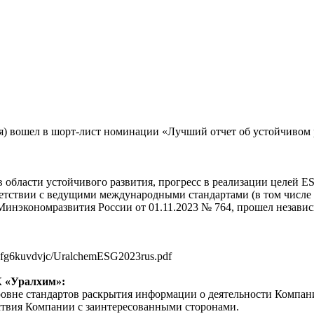
) вошел в шорт-лист номинации «Лучший отчет об устойчивом 
в области устойчивого развития, прогресс в реализации целей 
ветствии с ведущими международными стандартами (в том числе
Минэкономразвития России от 01.11.2023 № 764, прошел незави
fofg6kuvdvjc/UralchemESG2023rus.pdf
К «Уралхим»:
ровне стандартов раскрытия информации о деятельности Компани
йствия Компании с заинтересованными сторонами.