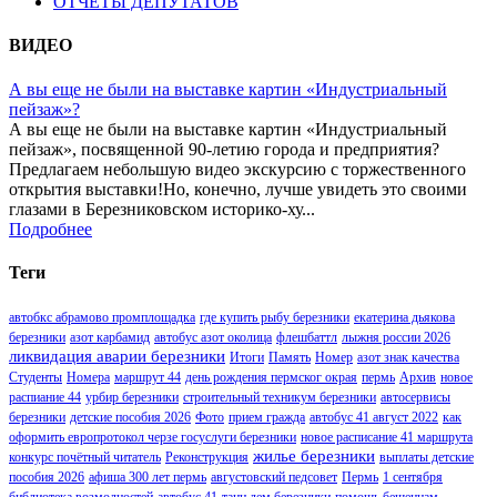
ОТЧЕТЫ ДЕПУТАТОВ
ВИДЕО
А вы еще не были на выставке картин «Индустриальный
пейзаж»?
А вы еще не были на выставке картин «Индустриальный
пейзаж», посвященной 90-летию города и предприятия?
Предлагаем небольшую видео экскурсию с торжественного
открытия выставки!Но, конечно, лучше увидеть это своими
глазами в Березниковском историко-ху...
Подробнее
Теги
автобкс абрамово промплощадка
где купить рыбу березники
екатерина дьякова
березники
азот карбамид
автобус азот околица
флешбаттл
лыжня россии 2026
ликвидация аварии березники
Итоги
Память
Номер
азот знак качества
Студенты
Номера
маршрут 44
день рождения пермског окрая
пермь
Архив
новое
распиание 44
урбир березники
строительный техникум березники
автосервисы
березники
детские пособия 2026
Фото
прием гражда
автобус 41 август 2022
как
оформить европротокол черзе госуслуги березники
новое расписание 41 маршрута
жилье березники
конкурс почётный читатель
Реконструкция
выплаты детские
пособия 2026
афиша 300 лет пермь
августовский педсовет
Пермь
1 сентября