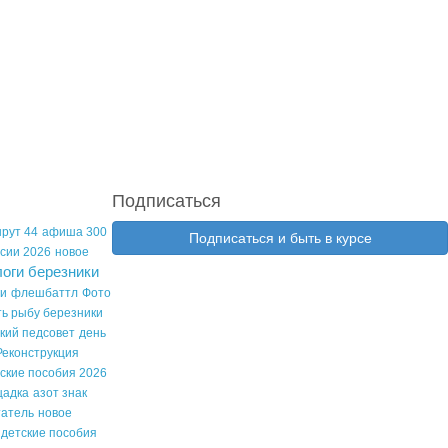
Подписаться
рут 44
афиша 300
Подписаться и быть в курсе
сии 2026
новое
логи березники
ги
флешбаттл
Фото
ть рыбу березники
ский педсовет
день
Реконструкция
ские пособия 2026
щадка
азот знак
татель
новое
детские пособия