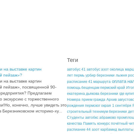
Теги
и на выставке картин
автобус 41
автобус азот околица
марш
й пейзаж»?
лет пермь
урбир березники
лыжня рос
и на выставке картин
оплата на
расписание 41 маршрута
й пейзаж», посвященной 90-
помощь бещенцам пермский край
Ито
 предприятия? Предлагаем
екатерина дьякова березники
где купи
 экскурсию с торжественного
Номера
прием гражда
Архив
августов
и!Но, конечно, лучше увидеть это
рождения пермског окрая
1 сентября
 Березниковском историко-ху...
строительный техникум березники
дет
Студенты
автобкс абрамово промпло
качества
Память
конкурс почётный чи
распиание 44
азот карбамид
выплаты 