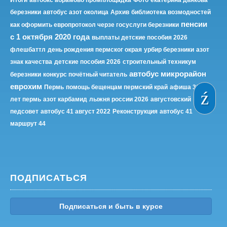
Итоги
автобкс абрамово промплощадка
Фото
екатерина дьякова
березники
автобус азот околица
Архив
библиотека возмодностей
пенсии
как оформить европротокол черзе госуслуги березники
с 1 октября 2020 года
выплаты детские пособия 2026
флешбаттл
день рождения пермског окрая
урбир березники
азот
знак качества
детские пособия 2026
строительный техникум
автобус микрорайон
березники
конкурс почётный читатель
еврохим
Пермь
помощь бещенцам пермский край
афиша 300
лет пермь
азот карбамид
лыжня россии 2026
августовский
педсовет
автобус 41 август 2022
Реконструкция
автобус 41
маршрут 44
ПОДПИСАТЬСЯ
Подписаться и быть в курсе