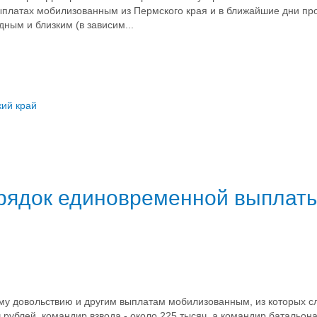
платах мобилизованным из Пермского края и в ближайшие дни про
ным и близким (в зависим...
ий край
рядок единовременной выплат
 довольствию и другим выплатам мобилизованным, из которых сл
рублей, командир взвода - около 225 тысяч, а командир батальона 