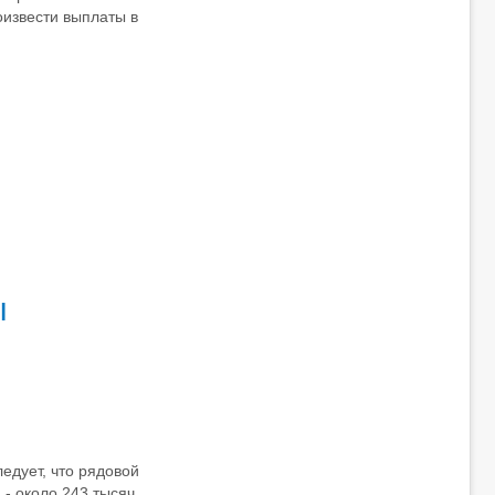
извести выплаты в
ы
едует, что рядовой
- около 243 тысяч,