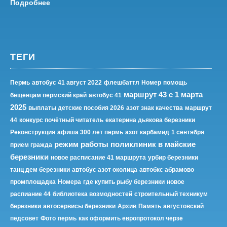
Подробнее
ТЕГИ
Пермь
автобус 41 август 2022
флешбаттл
Номер
помощь
маршрут 43 с 1 марта
бещенцам пермский край
автобус 41
2025
выплаты детские пособия 2026
азот знак качества
маршрут
44
конкурс почётный читатель
екатерина дьякова березники
Реконструкция
афиша 300 лет пермь
азот карбамид
1 сентября
режим работы поликлиник в майские
прием гражда
березники
новое расписание 41 маршрута
урбир березники
танц дем березники
автобус азот околица
автобкс абрамово
промплощадка
Номера
где купить рыбу березники
новое
распиание 44
библиотека возмодностей
строительный техникум
березники
автосервисы березники
Архив
Память
августовский
педсовет
Фото
пермь
как оформить европротокол черзе