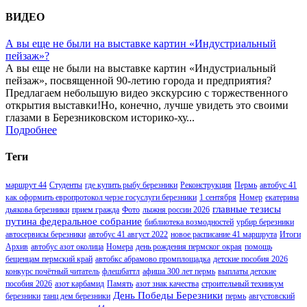
ВИДЕО
А вы еще не были на выставке картин «Индустриальный
пейзаж»?
А вы еще не были на выставке картин «Индустриальный
пейзаж», посвященной 90-летию города и предприятия?
Предлагаем небольшую видео экскурсию с торжественного
открытия выставки!Но, конечно, лучше увидеть это своими
глазами в Березниковском историко-ху...
Подробнее
Теги
маршрут 44
Студенты
где купить рыбу березники
Реконструкция
Пермь
автобус 41
как оформить европротокол черзе госуслуги березники
1 сентября
Номер
екатерина
главные тезисы
дьякова березники
прием гражда
Фото
лыжня россии 2026
путина федеральное собрание
библиотека возмодностей
урбир березники
автосервисы березники
автобус 41 август 2022
новое расписание 41 маршрута
Итоги
Архив
автобус азот околица
Номера
день рождения пермског окрая
помощь
бещенцам пермский край
автобкс абрамово промплощадка
детские пособия 2026
конкурс почётный читатель
флешбаттл
афиша 300 лет пермь
выплаты детские
пособия 2026
азот карбамид
Память
азот знак качества
строительный техникум
День Победы Березники
березники
танц дем березники
пермь
августовский