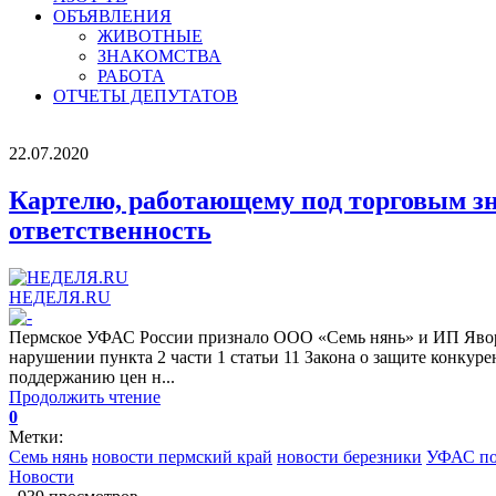
ОБЪЯВЛЕНИЯ
ЖИВОТНЫЕ
ЗНАКОМСТВА
РАБОТА
ОТЧЕТЫ ДЕПУТАТОВ
22.07.2020
Картелю, работающему под торговым з
ответственность
НЕДЕЛЯ.RU
Пермское УФАС России признало ООО «Семь нянь» и ИП Яворс
нарушении пункта 2 части 1 статьи 11 Закона о защите конку
поддержанию цен н...
Продолжить чтение
0
Метки:
Семь нянь
новости пермский край
новости березники
УФАС по
Новости